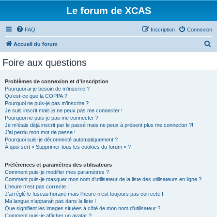
Le forum de XCAS
FAQ
Inscription
Connexion
R
Accueil du forum
e
Foire aux questions
c
h
Problèmes de connexion et d’inscription
Pourquoi ai-je besoin de m’inscrire ?
e
Qu’est-ce que la COPPA ?
r
Pourquoi ne puis-je pas m’inscrire ?
Je suis inscrit mais je ne peux pas me connecter !
c
Pourquoi ne puis-je pas me connecter ?
Je m’étais déjà inscrit par le passé mais ne peux à présent plus me connecter ?!
h
J’ai perdu mon mot de passe !
e
Pourquoi suis-je déconnecté automatiquement ?
À quoi sert « Supprimer tous les cookies du forum » ?
r
Préférences et paramètres des utilisateurs
Comment puis-je modifier mes paramètres ?
Comment puis-je masquer mon nom d’utilisateur de la liste des utilisateurs en ligne ?
L’heure n’est pas correcte !
J’ai réglé le fuseau horaire mais l’heure n’est toujours pas correcte !
Ma langue n’apparaît pas dans la liste !
Que signifient les images situées à côté de mon nom d’utilisateur ?
Comment puis-je afficher un avatar ?