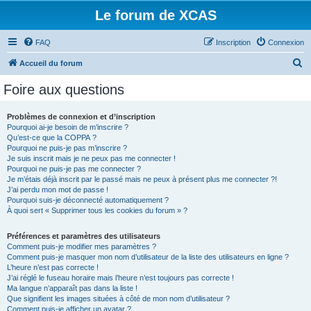
Le forum de XCAS
FAQ
Inscription
Connexion
R
Accueil du forum
e
Foire aux questions
c
h
Problèmes de connexion et d’inscription
Pourquoi ai-je besoin de m’inscrire ?
e
Qu’est-ce que la COPPA ?
r
Pourquoi ne puis-je pas m’inscrire ?
Je suis inscrit mais je ne peux pas me connecter !
c
Pourquoi ne puis-je pas me connecter ?
Je m’étais déjà inscrit par le passé mais ne peux à présent plus me connecter ?!
h
J’ai perdu mon mot de passe !
e
Pourquoi suis-je déconnecté automatiquement ?
À quoi sert « Supprimer tous les cookies du forum » ?
r
Préférences et paramètres des utilisateurs
Comment puis-je modifier mes paramètres ?
Comment puis-je masquer mon nom d’utilisateur de la liste des utilisateurs en ligne ?
L’heure n’est pas correcte !
J’ai réglé le fuseau horaire mais l’heure n’est toujours pas correcte !
Ma langue n’apparaît pas dans la liste !
Que signifient les images situées à côté de mon nom d’utilisateur ?
Comment puis-je afficher un avatar ?