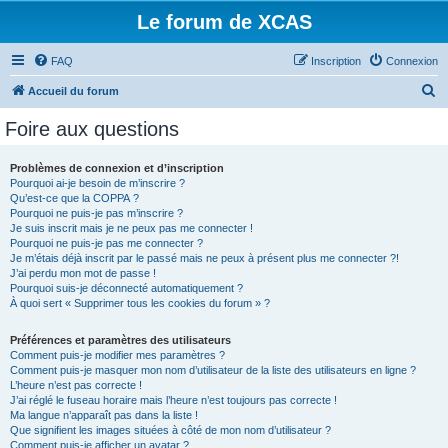
Le forum de XCAS
FAQ
Inscription
Connexion
R
Accueil du forum
e
Foire aux questions
c
h
Problèmes de connexion et d’inscription
Pourquoi ai-je besoin de m’inscrire ?
e
Qu’est-ce que la COPPA ?
r
Pourquoi ne puis-je pas m’inscrire ?
Je suis inscrit mais je ne peux pas me connecter !
c
Pourquoi ne puis-je pas me connecter ?
Je m’étais déjà inscrit par le passé mais ne peux à présent plus me connecter ?!
h
J’ai perdu mon mot de passe !
e
Pourquoi suis-je déconnecté automatiquement ?
À quoi sert « Supprimer tous les cookies du forum » ?
r
Préférences et paramètres des utilisateurs
Comment puis-je modifier mes paramètres ?
Comment puis-je masquer mon nom d’utilisateur de la liste des utilisateurs en ligne ?
L’heure n’est pas correcte !
J’ai réglé le fuseau horaire mais l’heure n’est toujours pas correcte !
Ma langue n’apparaît pas dans la liste !
Que signifient les images situées à côté de mon nom d’utilisateur ?
Comment puis-je afficher un avatar ?