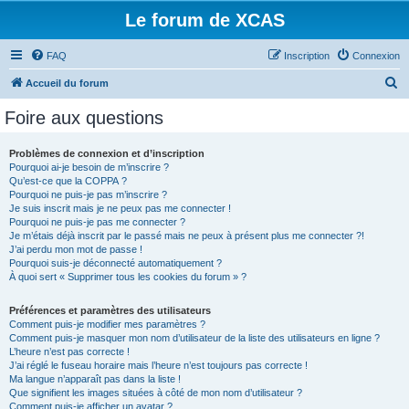
Le forum de XCAS
FAQ
Inscription
Connexion
R
Accueil du forum
e
Foire aux questions
c
h
Problèmes de connexion et d’inscription
Pourquoi ai-je besoin de m’inscrire ?
e
Qu’est-ce que la COPPA ?
r
Pourquoi ne puis-je pas m’inscrire ?
Je suis inscrit mais je ne peux pas me connecter !
c
Pourquoi ne puis-je pas me connecter ?
Je m’étais déjà inscrit par le passé mais ne peux à présent plus me connecter ?!
h
J’ai perdu mon mot de passe !
e
Pourquoi suis-je déconnecté automatiquement ?
À quoi sert « Supprimer tous les cookies du forum » ?
r
Préférences et paramètres des utilisateurs
Comment puis-je modifier mes paramètres ?
Comment puis-je masquer mon nom d’utilisateur de la liste des utilisateurs en ligne ?
L’heure n’est pas correcte !
J’ai réglé le fuseau horaire mais l’heure n’est toujours pas correcte !
Ma langue n’apparaît pas dans la liste !
Que signifient les images situées à côté de mon nom d’utilisateur ?
Comment puis-je afficher un avatar ?