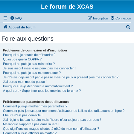
Le forum de XCAS
FAQ
Inscription
Connexion
R
Accueil du forum
e
Foire aux questions
c
h
Problèmes de connexion et d’inscription
Pourquoi ai-je besoin de m’inscrire ?
e
Qu’est-ce que la COPPA ?
r
Pourquoi ne puis-je pas m’inscrire ?
Je suis inscrit mais je ne peux pas me connecter !
c
Pourquoi ne puis-je pas me connecter ?
Je m’étais déjà inscrit par le passé mais ne peux à présent plus me connecter ?!
h
J’ai perdu mon mot de passe !
e
Pourquoi suis-je déconnecté automatiquement ?
À quoi sert « Supprimer tous les cookies du forum » ?
r
Préférences et paramètres des utilisateurs
Comment puis-je modifier mes paramètres ?
Comment puis-je masquer mon nom d’utilisateur de la liste des utilisateurs en ligne ?
L’heure n’est pas correcte !
J’ai réglé le fuseau horaire mais l’heure n’est toujours pas correcte !
Ma langue n’apparaît pas dans la liste !
Que signifient les images situées à côté de mon nom d’utilisateur ?
Comment puis-je afficher un avatar ?