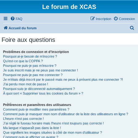
Le forum de XCAS
FAQ
Inscription
Connexion
R
Accueil du forum
e
Foire aux questions
c
h
Problèmes de connexion et d’inscription
Pourquoi ai-je besoin de m’inscrire ?
e
Qu’est-ce que la COPPA ?
r
Pourquoi ne puis-je pas m’inscrire ?
Je suis inscrit mais je ne peux pas me connecter !
c
Pourquoi ne puis-je pas me connecter ?
Je m’étais déjà inscrit par le passé mais ne peux à présent plus me connecter ?!
h
J’ai perdu mon mot de passe !
e
Pourquoi suis-je déconnecté automatiquement ?
À quoi sert « Supprimer tous les cookies du forum » ?
r
Préférences et paramètres des utilisateurs
Comment puis-je modifier mes paramètres ?
Comment puis-je masquer mon nom d’utilisateur de la liste des utilisateurs en ligne ?
L’heure n’est pas correcte !
J’ai réglé le fuseau horaire mais l’heure n’est toujours pas correcte !
Ma langue n’apparaît pas dans la liste !
Que signifient les images situées à côté de mon nom d’utilisateur ?
Comment puis-je afficher un avatar ?