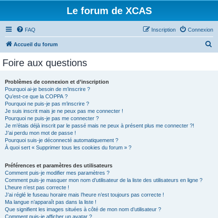
Le forum de XCAS
FAQ
Inscription
Connexion
R
Accueil du forum
e
Foire aux questions
c
h
Problèmes de connexion et d’inscription
Pourquoi ai-je besoin de m’inscrire ?
e
Qu’est-ce que la COPPA ?
r
Pourquoi ne puis-je pas m’inscrire ?
Je suis inscrit mais je ne peux pas me connecter !
c
Pourquoi ne puis-je pas me connecter ?
Je m’étais déjà inscrit par le passé mais ne peux à présent plus me connecter ?!
h
J’ai perdu mon mot de passe !
e
Pourquoi suis-je déconnecté automatiquement ?
À quoi sert « Supprimer tous les cookies du forum » ?
r
Préférences et paramètres des utilisateurs
Comment puis-je modifier mes paramètres ?
Comment puis-je masquer mon nom d’utilisateur de la liste des utilisateurs en ligne ?
L’heure n’est pas correcte !
J’ai réglé le fuseau horaire mais l’heure n’est toujours pas correcte !
Ma langue n’apparaît pas dans la liste !
Que signifient les images situées à côté de mon nom d’utilisateur ?
Comment puis-je afficher un avatar ?