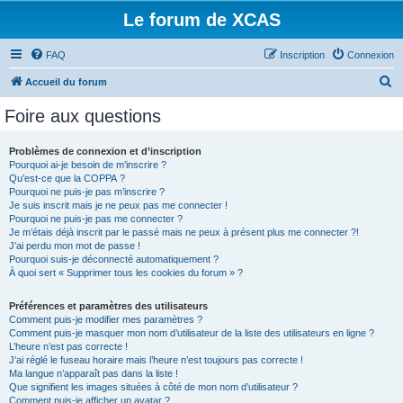
Le forum de XCAS
FAQ
Inscription
Connexion
R
Accueil du forum
e
Foire aux questions
c
h
Problèmes de connexion et d’inscription
Pourquoi ai-je besoin de m’inscrire ?
e
Qu’est-ce que la COPPA ?
r
Pourquoi ne puis-je pas m’inscrire ?
Je suis inscrit mais je ne peux pas me connecter !
c
Pourquoi ne puis-je pas me connecter ?
Je m’étais déjà inscrit par le passé mais ne peux à présent plus me connecter ?!
h
J’ai perdu mon mot de passe !
e
Pourquoi suis-je déconnecté automatiquement ?
À quoi sert « Supprimer tous les cookies du forum » ?
r
Préférences et paramètres des utilisateurs
Comment puis-je modifier mes paramètres ?
Comment puis-je masquer mon nom d’utilisateur de la liste des utilisateurs en ligne ?
L’heure n’est pas correcte !
J’ai réglé le fuseau horaire mais l’heure n’est toujours pas correcte !
Ma langue n’apparaît pas dans la liste !
Que signifient les images situées à côté de mon nom d’utilisateur ?
Comment puis-je afficher un avatar ?