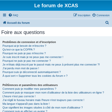
Le forum de XCAS
FAQ
Inscription
Connexion
R
Accueil du forum
e
Foire aux questions
c
h
Problèmes de connexion et d’inscription
Pourquoi ai-je besoin de m’inscrire ?
e
Qu’est-ce que la COPPA ?
r
Pourquoi ne puis-je pas m’inscrire ?
Je suis inscrit mais je ne peux pas me connecter !
c
Pourquoi ne puis-je pas me connecter ?
Je m’étais déjà inscrit par le passé mais ne peux à présent plus me connecter ?!
h
J’ai perdu mon mot de passe !
e
Pourquoi suis-je déconnecté automatiquement ?
À quoi sert « Supprimer tous les cookies du forum » ?
r
Préférences et paramètres des utilisateurs
Comment puis-je modifier mes paramètres ?
Comment puis-je masquer mon nom d’utilisateur de la liste des utilisateurs en ligne ?
L’heure n’est pas correcte !
J’ai réglé le fuseau horaire mais l’heure n’est toujours pas correcte !
Ma langue n’apparaît pas dans la liste !
Que signifient les images situées à côté de mon nom d’utilisateur ?
Comment puis-je afficher un avatar ?