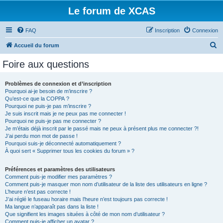
Le forum de XCAS
FAQ
Inscription
Connexion
R
Accueil du forum
e
Foire aux questions
c
h
Problèmes de connexion et d’inscription
Pourquoi ai-je besoin de m’inscrire ?
e
Qu’est-ce que la COPPA ?
r
Pourquoi ne puis-je pas m’inscrire ?
Je suis inscrit mais je ne peux pas me connecter !
c
Pourquoi ne puis-je pas me connecter ?
Je m’étais déjà inscrit par le passé mais ne peux à présent plus me connecter ?!
h
J’ai perdu mon mot de passe !
e
Pourquoi suis-je déconnecté automatiquement ?
À quoi sert « Supprimer tous les cookies du forum » ?
r
Préférences et paramètres des utilisateurs
Comment puis-je modifier mes paramètres ?
Comment puis-je masquer mon nom d’utilisateur de la liste des utilisateurs en ligne ?
L’heure n’est pas correcte !
J’ai réglé le fuseau horaire mais l’heure n’est toujours pas correcte !
Ma langue n’apparaît pas dans la liste !
Que signifient les images situées à côté de mon nom d’utilisateur ?
Comment puis-je afficher un avatar ?