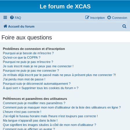
Le forum de XCAS
FAQ
Inscription
Connexion
R
Accueil du forum
e
Foire aux questions
c
h
Problèmes de connexion et d’inscription
Pourquoi ai-je besoin de m’inscrire ?
e
Qu’est-ce que la COPPA ?
r
Pourquoi ne puis-je pas m’inscrire ?
Je suis inscrit mais je ne peux pas me connecter !
c
Pourquoi ne puis-je pas me connecter ?
Je m’étais déjà inscrit par le passé mais ne peux à présent plus me connecter ?!
h
J’ai perdu mon mot de passe !
e
Pourquoi suis-je déconnecté automatiquement ?
À quoi sert « Supprimer tous les cookies du forum » ?
r
Préférences et paramètres des utilisateurs
Comment puis-je modifier mes paramètres ?
Comment puis-je masquer mon nom d’utilisateur de la liste des utilisateurs en ligne ?
L’heure n’est pas correcte !
J’ai réglé le fuseau horaire mais l’heure n’est toujours pas correcte !
Ma langue n’apparaît pas dans la liste !
Que signifient les images situées à côté de mon nom d’utilisateur ?
Comment puis-je afficher un avatar ?