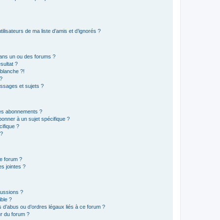
lisateurs de ma liste d’amis et d’ignorés ?
ans un ou des forums ?
sultat ?
blanche ?!
?
ssages et sujets ?
t les abonnements ?
onner à un sujet spécifique ?
ifique ?
 ?
ce forum ?
s jointes ?
cussions ?
ible ?
 d’abus ou d’ordres légaux liés à ce forum ?
r du forum ?