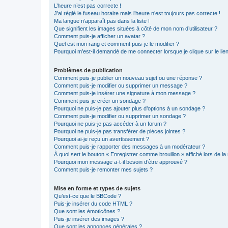
L’heure n’est pas correcte !
J’ai réglé le fuseau horaire mais l’heure n’est toujours pas correcte !
Ma langue n’apparaît pas dans la liste !
Que signifient les images situées à côté de mon nom d’utilisateur ?
Comment puis-je afficher un avatar ?
Quel est mon rang et comment puis-je le modifier ?
Pourquoi m’est-il demandé de me connecter lorsque je clique sur le lien 
Problèmes de publication
Comment puis-je publier un nouveau sujet ou une réponse ?
Comment puis-je modifier ou supprimer un message ?
Comment puis-je insérer une signature à mon message ?
Comment puis-je créer un sondage ?
Pourquoi ne puis-je pas ajouter plus d’options à un sondage ?
Comment puis-je modifier ou supprimer un sondage ?
Pourquoi ne puis-je pas accéder à un forum ?
Pourquoi ne puis-je pas transférer de pièces jointes ?
Pourquoi ai-je reçu un avertissement ?
Comment puis-je rapporter des messages à un modérateur ?
À quoi sert le bouton « Enregistrer comme brouillon » affiché lors de la 
Pourquoi mon message a-t-il besoin d’être approuvé ?
Comment puis-je remonter mes sujets ?
Mise en forme et types de sujets
Qu’est-ce que le BBCode ?
Puis-je insérer du code HTML ?
Que sont les émoticônes ?
Puis-je insérer des images ?
Que sont les annonces générales ?