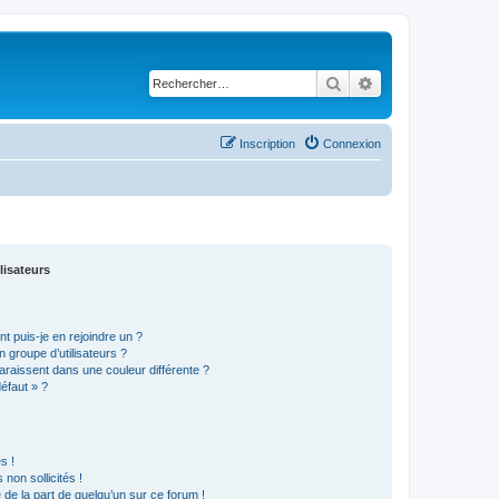
Rechercher
Recherche avancé
Inscription
Connexion
lisateurs
t puis-je en rejoindre un ?
 groupe d’utilisateurs ?
araissent dans une couleur différente ?
défaut » ?
s !
non sollicités !
e de la part de quelqu’un sur ce forum !