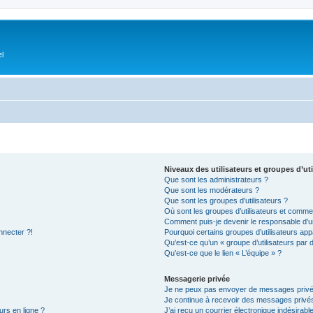
el
Niveaux des utilisateurs et groupes d’uti
Que sont les administrateurs ?
Que sont les modérateurs ?
Que sont les groupes d’utilisateurs ?
Où sont les groupes d’utilisateurs et commen
Comment puis-je devenir le responsable d’un
nnecter ?!
Pourquoi certains groupes d’utilisateurs app
Qu’est-ce qu’un « groupe d’utilisateurs par 
Qu’est-ce que le lien « L’équipe » ?
Messagerie privée
Je ne peux pas envoyer de messages privé
Je continue à recevoir des messages privés 
urs en ligne ?
J’ai reçu un courrier électronique indésirabl