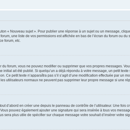
outon « Nouveau sujet ». Pour publier une réponse à un sujet ou un message, cliqu
 forum, une liste de vos permissions est affichée en bas de l’écran du forum ou du
ce forum, etc.
r du forum, vous ne pouvez modifier ou supprimer que vos propres messages. Vou
 initial ait été publié. Si quelqu’un a déjà répondu à votre message, un petit text
ion. Ce petit texte n’apparaîtra pas s’il s’agit d’une modification effectuée par un 
ue les utilisateurs normaux ne peuvent pas supprimer leur propre message si une ré
ut d’abord en créer une depuis le panneau de contrôle de l’utilisateur. Une fois c
ure. Vous pouvez également ajouter une signature qui sera insérée à tous vos mess
 vous sera plus utile de spécifier sur chaque message votre souhait d’insérer votre si