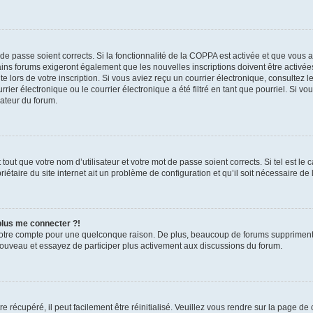
t de passe soient corrects. Si la fonctionnalité de la COPPA est activée et que vous 
ains forums exigeront également que les nouvelles inscriptions doivent être activée
te lors de votre inscription. Si vous aviez reçu un courrier électronique, consultez l
r électronique ou le courrier électronique a été filtré en tant que pourriel. Si vo
rateur du forum.
out que votre nom d’utilisateur et votre mot de passe soient corrects. Si tel est le
iétaire du site internet ait un problème de configuration et qu’il soit nécessaire de l
 plus me connecter ?!
votre compte pour une quelconque raison. De plus, beaucoup de forums suppriment pér
 nouveau et essayez de participer plus activement aux discussions du forum.
 récupéré, il peut facilement être réinitialisé. Veuillez vous rendre sur la page de