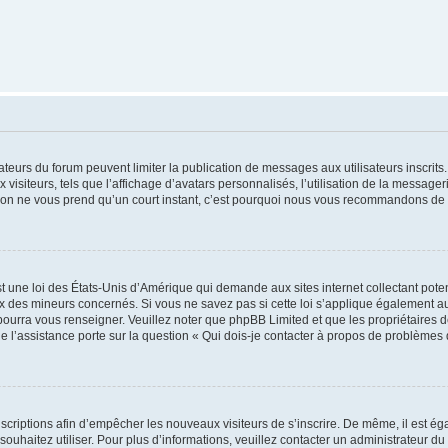
trateurs du forum peuvent limiter la publication de messages aux utilisateurs inscri
visiteurs, tels que l’affichage d’avatars personnalisés, l’utilisation de la messager
ription ne vous prend qu’un court instant, c’est pourquoi nous vous recommandons de l
t une loi des États-Unis d’Amérique qui demande aux sites internet collectant pot
 des mineurs concernés. Si vous ne savez pas si cette loi s’applique également au
 pourra vous renseigner. Veuillez noter que phpBB Limited et que les propriétaires
ue l’assistance porte sur la question « Qui dois-je contacter à propos de problèmes 
inscriptions afin d’empêcher les nouveaux visiteurs de s’inscrire. De même, il est é
s souhaitez utiliser. Pour plus d’informations, veuillez contacter un administrateur du