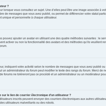
ateur ?
ur lorsque vous consultez un sujet. Une d’elles peut être une image associée à vo
mbre de messages que vous avez publié, ou permet de différencier votre statut parti
 unique et personnelle à chaque utilisateur.
ous pouvez ajouter un avatar en utilisant une des quatre méthodes suivantes : le serv
ent activer ou non la fonctionnalité des avatars et des méthodes qu’ils veuillent ren
forum.
ur, indiquent votre activité selon le nombre de messages que vous avez publié ou id
eul un administrateur du forum peut modifier le texte des rangs du forum. Merci de 
de forums ne toléreront pas ce procédé et un administrateur ou un modérateur pou
ur le lien de courrier électronique d’un utilisateur ?
s utilisateurs inscrits peuvent envoyer des courriers électroniques aux autres utili
es utilisateurs malveillants ou des robots.