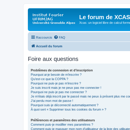
Le forum de XCAS
Xcas: un logiciel libre de calcul form
Raccourcis
FAQ
Accueil du forum
Foire aux questions
Problèmes de connexion et d’inscription
Pourquoi ai-je besoin de m’inscrire ?
Qu’est-ce que la COPPA ?
Pourquoi ne puis-je pas m’inscrire ?
Je suis inscrit mais je ne peux pas me connecter !
Pourquoi ne puis-je pas me connecter ?
Je m’étais déjà inscrit par le passé mais ne peux à présent plus me co
J’ai perdu mon mot de passe !
Pourquoi suis-je déconnecté automatiquement ?
À quoi sert « Supprimer tous les cookies du forum » ?
Préférences et paramètres des utilisateurs
Comment puis-je modifier mes paramètres ?
Comment puis-je masquer mon nom d’utilisateur de la liste des utilisate