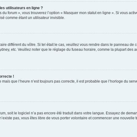
s utilisateurs en ligne ?
s du forum », vous trouverez l’option « Masquer mon statut en ligne ». Si vous activ
é comme étant un utilisateur invisible.
aire différent du vôtre. Si tel était le cas, veuillez vous rendre dans le panneau de co
ey, etc. Veuillez noter que le réglage du fuseau horaire, comme la plupart des autr
orrecte !
 mais que l’heure n’est toujours pas correcte, il est probable que l’horloge du serve
orum, soit le logiciel n’a pas encore été traduit dans votre langue. Essayez de deman
 n’existe pas, vous êtes libre de vous porter volontaire et commencer une nouvelle t