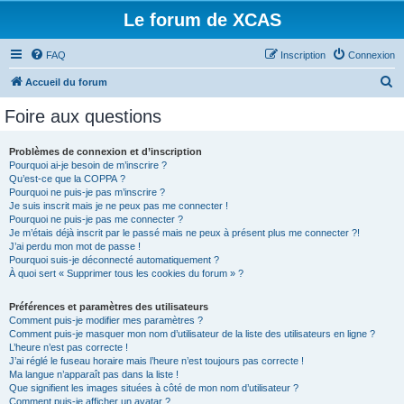
Le forum de XCAS
FAQ
Inscription
Connexion
R
Accueil du forum
e
Foire aux questions
c
h
Problèmes de connexion et d’inscription
Pourquoi ai-je besoin de m’inscrire ?
e
Qu’est-ce que la COPPA ?
r
Pourquoi ne puis-je pas m’inscrire ?
Je suis inscrit mais je ne peux pas me connecter !
c
Pourquoi ne puis-je pas me connecter ?
Je m’étais déjà inscrit par le passé mais ne peux à présent plus me connecter ?!
h
J’ai perdu mon mot de passe !
e
Pourquoi suis-je déconnecté automatiquement ?
À quoi sert « Supprimer tous les cookies du forum » ?
r
Préférences et paramètres des utilisateurs
Comment puis-je modifier mes paramètres ?
Comment puis-je masquer mon nom d’utilisateur de la liste des utilisateurs en ligne ?
L’heure n’est pas correcte !
J’ai réglé le fuseau horaire mais l’heure n’est toujours pas correcte !
Ma langue n’apparaît pas dans la liste !
Que signifient les images situées à côté de mon nom d’utilisateur ?
Comment puis-je afficher un avatar ?