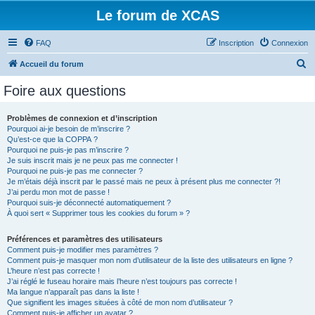
Le forum de XCAS
FAQ
Inscription
Connexion
R
Accueil du forum
e
Foire aux questions
c
h
Problèmes de connexion et d’inscription
Pourquoi ai-je besoin de m’inscrire ?
e
Qu’est-ce que la COPPA ?
r
Pourquoi ne puis-je pas m’inscrire ?
Je suis inscrit mais je ne peux pas me connecter !
c
Pourquoi ne puis-je pas me connecter ?
Je m’étais déjà inscrit par le passé mais ne peux à présent plus me connecter ?!
h
J’ai perdu mon mot de passe !
e
Pourquoi suis-je déconnecté automatiquement ?
À quoi sert « Supprimer tous les cookies du forum » ?
r
Préférences et paramètres des utilisateurs
Comment puis-je modifier mes paramètres ?
Comment puis-je masquer mon nom d’utilisateur de la liste des utilisateurs en ligne ?
L’heure n’est pas correcte !
J’ai réglé le fuseau horaire mais l’heure n’est toujours pas correcte !
Ma langue n’apparaît pas dans la liste !
Que signifient les images situées à côté de mon nom d’utilisateur ?
Comment puis-je afficher un avatar ?