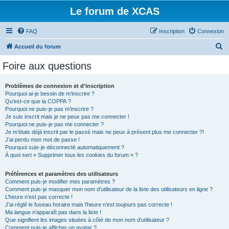
Le forum de XCAS
FAQ
Inscription
Connexion
R
Accueil du forum
e
Foire aux questions
c
h
Problèmes de connexion et d’inscription
Pourquoi ai-je besoin de m’inscrire ?
e
Qu’est-ce que la COPPA ?
r
Pourquoi ne puis-je pas m’inscrire ?
Je suis inscrit mais je ne peux pas me connecter !
c
Pourquoi ne puis-je pas me connecter ?
Je m’étais déjà inscrit par le passé mais ne peux à présent plus me connecter ?!
h
J’ai perdu mon mot de passe !
e
Pourquoi suis-je déconnecté automatiquement ?
À quoi sert « Supprimer tous les cookies du forum » ?
r
Préférences et paramètres des utilisateurs
Comment puis-je modifier mes paramètres ?
Comment puis-je masquer mon nom d’utilisateur de la liste des utilisateurs en ligne ?
L’heure n’est pas correcte !
J’ai réglé le fuseau horaire mais l’heure n’est toujours pas correcte !
Ma langue n’apparaît pas dans la liste !
Que signifient les images situées à côté de mon nom d’utilisateur ?
Comment puis-je afficher un avatar ?