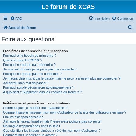
Le forum de XCAS
FAQ
Inscription
Connexion
R
Accueil du forum
e
Foire aux questions
c
h
Problèmes de connexion et d’inscription
Pourquoi ai-je besoin de m’inscrire ?
e
Qu’est-ce que la COPPA ?
r
Pourquoi ne puis-je pas m’inscrire ?
Je suis inscrit mais je ne peux pas me connecter !
c
Pourquoi ne puis-je pas me connecter ?
Je m’étais déjà inscrit par le passé mais ne peux à présent plus me connecter ?!
h
J’ai perdu mon mot de passe !
e
Pourquoi suis-je déconnecté automatiquement ?
À quoi sert « Supprimer tous les cookies du forum » ?
r
Préférences et paramètres des utilisateurs
Comment puis-je modifier mes paramètres ?
Comment puis-je masquer mon nom d’utilisateur de la liste des utilisateurs en ligne ?
L’heure n’est pas correcte !
J’ai réglé le fuseau horaire mais l’heure n’est toujours pas correcte !
Ma langue n’apparaît pas dans la liste !
Que signifient les images situées à côté de mon nom d’utilisateur ?
Comment puis-je afficher un avatar ?