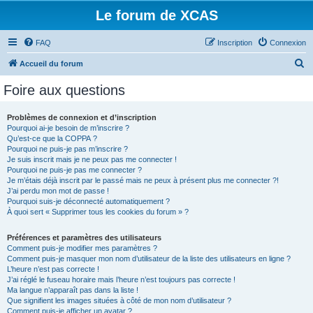
Le forum de XCAS
FAQ
Inscription
Connexion
R
Accueil du forum
e
Foire aux questions
c
h
Problèmes de connexion et d’inscription
Pourquoi ai-je besoin de m’inscrire ?
e
Qu’est-ce que la COPPA ?
r
Pourquoi ne puis-je pas m’inscrire ?
Je suis inscrit mais je ne peux pas me connecter !
c
Pourquoi ne puis-je pas me connecter ?
Je m’étais déjà inscrit par le passé mais ne peux à présent plus me connecter ?!
h
J’ai perdu mon mot de passe !
e
Pourquoi suis-je déconnecté automatiquement ?
À quoi sert « Supprimer tous les cookies du forum » ?
r
Préférences et paramètres des utilisateurs
Comment puis-je modifier mes paramètres ?
Comment puis-je masquer mon nom d’utilisateur de la liste des utilisateurs en ligne ?
L’heure n’est pas correcte !
J’ai réglé le fuseau horaire mais l’heure n’est toujours pas correcte !
Ma langue n’apparaît pas dans la liste !
Que signifient les images situées à côté de mon nom d’utilisateur ?
Comment puis-je afficher un avatar ?