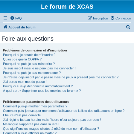
Le forum de XCAS
FAQ
Inscription
Connexion
R
Accueil du forum
e
Foire aux questions
c
h
Problèmes de connexion et d’inscription
Pourquoi ai-je besoin de m’inscrire ?
e
Qu’est-ce que la COPPA ?
r
Pourquoi ne puis-je pas m’inscrire ?
Je suis inscrit mais je ne peux pas me connecter !
c
Pourquoi ne puis-je pas me connecter ?
Je m’étais déjà inscrit par le passé mais ne peux à présent plus me connecter ?!
h
J’ai perdu mon mot de passe !
e
Pourquoi suis-je déconnecté automatiquement ?
À quoi sert « Supprimer tous les cookies du forum » ?
r
Préférences et paramètres des utilisateurs
Comment puis-je modifier mes paramètres ?
Comment puis-je masquer mon nom d’utilisateur de la liste des utilisateurs en ligne ?
L’heure n’est pas correcte !
J’ai réglé le fuseau horaire mais l’heure n’est toujours pas correcte !
Ma langue n’apparaît pas dans la liste !
Que signifient les images situées à côté de mon nom d’utilisateur ?
Comment puis-je afficher un avatar ?