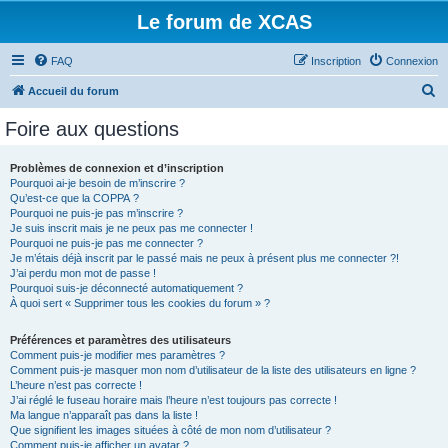
Le forum de XCAS
FAQ
Inscription
Connexion
R
Accueil du forum
e
Foire aux questions
c
h
Problèmes de connexion et d’inscription
Pourquoi ai-je besoin de m’inscrire ?
e
Qu’est-ce que la COPPA ?
r
Pourquoi ne puis-je pas m’inscrire ?
Je suis inscrit mais je ne peux pas me connecter !
c
Pourquoi ne puis-je pas me connecter ?
Je m’étais déjà inscrit par le passé mais ne peux à présent plus me connecter ?!
h
J’ai perdu mon mot de passe !
e
Pourquoi suis-je déconnecté automatiquement ?
À quoi sert « Supprimer tous les cookies du forum » ?
r
Préférences et paramètres des utilisateurs
Comment puis-je modifier mes paramètres ?
Comment puis-je masquer mon nom d’utilisateur de la liste des utilisateurs en ligne ?
L’heure n’est pas correcte !
J’ai réglé le fuseau horaire mais l’heure n’est toujours pas correcte !
Ma langue n’apparaît pas dans la liste !
Que signifient les images situées à côté de mon nom d’utilisateur ?
Comment puis-je afficher un avatar ?