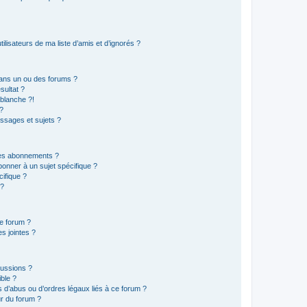
lisateurs de ma liste d’amis et d’ignorés ?
ans un ou des forums ?
sultat ?
blanche ?!
?
ssages et sujets ?
t les abonnements ?
onner à un sujet spécifique ?
ifique ?
 ?
ce forum ?
s jointes ?
cussions ?
ible ?
 d’abus ou d’ordres légaux liés à ce forum ?
r du forum ?