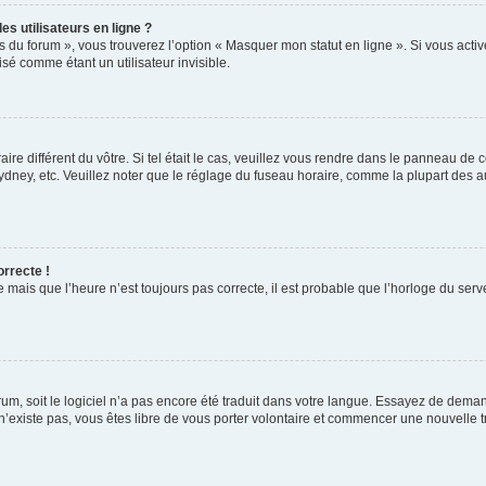
s utilisateurs en ligne ?
s du forum », vous trouverez l’option « Masquer mon statut en ligne ». Si vous activ
é comme étant un utilisateur invisible.
aire différent du vôtre. Si tel était le cas, veuillez vous rendre dans le panneau de co
ey, etc. Veuillez noter que le réglage du fuseau horaire, comme la plupart des autr
orrecte !
 mais que l’heure n’est toujours pas correcte, il est probable que l’horloge du serve
orum, soit le logiciel n’a pas encore été traduit dans votre langue. Essayez de deman
 n’existe pas, vous êtes libre de vous porter volontaire et commencer une nouvelle t