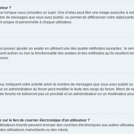
ateur ?
ur lorsque vous consultez un sujet. Une d’elles peut être une image associée à vo
mbre de messages que vous avez publié, ou permet de différencier votre statut parti
 unique et personnelle à chaque utilisateur.
ous pouvez ajouter un avatar en utilisant une des quatre méthodes suivantes : le serv
ent activer ou non la fonctionnalité des avatars et des méthodes qu’ils veuillent ren
forum.
ur, indiquent votre activité selon le nombre de messages que vous avez publié ou id
eul un administrateur du forum peut modifier le texte des rangs du forum. Merci de 
de forums ne toléreront pas ce procédé et un administrateur ou un modérateur pou
ur le lien de courrier électronique d’un utilisateur ?
s utilisateurs inscrits peuvent envoyer des courriers électroniques aux autres utili
es utilisateurs malveillants ou des robots.