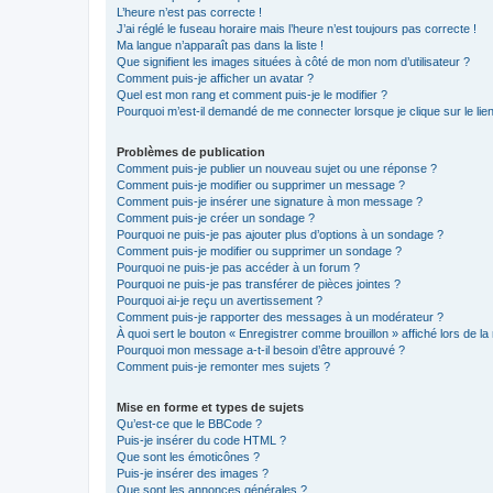
L’heure n’est pas correcte !
J’ai réglé le fuseau horaire mais l’heure n’est toujours pas correcte !
Ma langue n’apparaît pas dans la liste !
Que signifient les images situées à côté de mon nom d’utilisateur ?
Comment puis-je afficher un avatar ?
Quel est mon rang et comment puis-je le modifier ?
Pourquoi m’est-il demandé de me connecter lorsque je clique sur le lien 
Problèmes de publication
Comment puis-je publier un nouveau sujet ou une réponse ?
Comment puis-je modifier ou supprimer un message ?
Comment puis-je insérer une signature à mon message ?
Comment puis-je créer un sondage ?
Pourquoi ne puis-je pas ajouter plus d’options à un sondage ?
Comment puis-je modifier ou supprimer un sondage ?
Pourquoi ne puis-je pas accéder à un forum ?
Pourquoi ne puis-je pas transférer de pièces jointes ?
Pourquoi ai-je reçu un avertissement ?
Comment puis-je rapporter des messages à un modérateur ?
À quoi sert le bouton « Enregistrer comme brouillon » affiché lors de la 
Pourquoi mon message a-t-il besoin d’être approuvé ?
Comment puis-je remonter mes sujets ?
Mise en forme et types de sujets
Qu’est-ce que le BBCode ?
Puis-je insérer du code HTML ?
Que sont les émoticônes ?
Puis-je insérer des images ?
Que sont les annonces générales ?