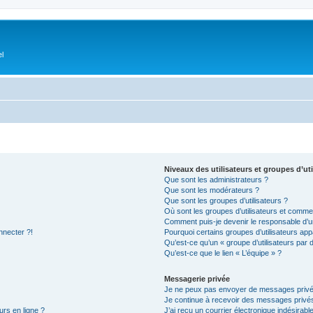
el
Niveaux des utilisateurs et groupes d’uti
Que sont les administrateurs ?
Que sont les modérateurs ?
Que sont les groupes d’utilisateurs ?
Où sont les groupes d’utilisateurs et commen
Comment puis-je devenir le responsable d’un
nnecter ?!
Pourquoi certains groupes d’utilisateurs app
Qu’est-ce qu’un « groupe d’utilisateurs par 
Qu’est-ce que le lien « L’équipe » ?
Messagerie privée
Je ne peux pas envoyer de messages privé
Je continue à recevoir des messages privés 
urs en ligne ?
J’ai reçu un courrier électronique indésirabl