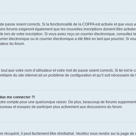
t de passe soient corrects. Si la fonctionnalité de la COPPA est activée et que vous 
ains forums exigeront également que les nouvelles inscriptions doivent être activée
te lors de votre inscription. Si vous aviez reçu un courrier électronique, consultez l
r électronique ou le courrier électronique a été filtré en tant que pourriel. Si vo
rateur du forum.
out que votre nom d’utilisateur et votre mot de passe soient corrects. Si tel est le
iétaire du site internet ait un problème de configuration et qu’il soit nécessaire de l
 plus me connecter ?!
votre compte pour une quelconque raison. De plus, beaucoup de forums suppriment pér
 nouveau et essayez de participer plus activement aux discussions du forum.
 récupéré, il peut facilement être réinitialisé. Veuillez vous rendre sur la page de