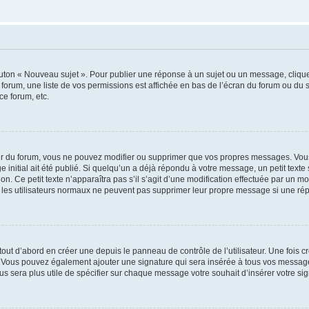
outon « Nouveau sujet ». Pour publier une réponse à un sujet ou un message, cliqu
 forum, une liste de vos permissions est affichée en bas de l’écran du forum ou du
ce forum, etc.
r du forum, vous ne pouvez modifier ou supprimer que vos propres messages. Vou
 initial ait été publié. Si quelqu’un a déjà répondu à votre message, un petit text
ion. Ce petit texte n’apparaîtra pas s’il s’agit d’une modification effectuée par un 
ue les utilisateurs normaux ne peuvent pas supprimer leur propre message si une ré
ut d’abord en créer une depuis le panneau de contrôle de l’utilisateur. Une fois c
ure. Vous pouvez également ajouter une signature qui sera insérée à tous vos mess
 vous sera plus utile de spécifier sur chaque message votre souhait d’insérer votre si