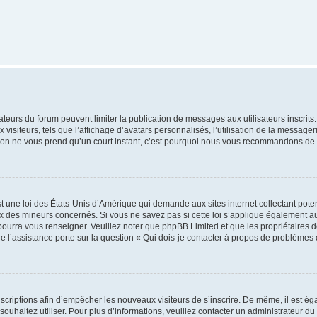
trateurs du forum peuvent limiter la publication de messages aux utilisateurs inscri
visiteurs, tels que l’affichage d’avatars personnalisés, l’utilisation de la messager
ription ne vous prend qu’un court instant, c’est pourquoi nous vous recommandons de l
t une loi des États-Unis d’Amérique qui demande aux sites internet collectant pot
 des mineurs concernés. Si vous ne savez pas si cette loi s’applique également au
 pourra vous renseigner. Veuillez noter que phpBB Limited et que les propriétaires
ue l’assistance porte sur la question « Qui dois-je contacter à propos de problèmes 
inscriptions afin d’empêcher les nouveaux visiteurs de s’inscrire. De même, il est é
s souhaitez utiliser. Pour plus d’informations, veuillez contacter un administrateur du