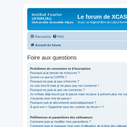
Le forum de XCAS
Xcas: un logiciel libre de calcul form
Raccourcis
FAQ
Accueil du forum
Foire aux questions
Problèmes de connexion et d’inscription
Pourquoi ai-je besoin de m’inscrire ?
Qu’est-ce que la COPPA ?
Pourquoi ne puis-je pas m’inscrire ?
Je suis inscrit mais je ne peux pas me connecter !
Pourquoi ne puis-je pas me connecter ?
Je m’étais déjà inscrit par le passé mais ne peux à présent plus me co
J’ai perdu mon mot de passe !
Pourquoi suis-je déconnecté automatiquement ?
À quoi sert « Supprimer tous les cookies du forum » ?
Préférences et paramètres des utilisateurs
Comment puis-je modifier mes paramètres ?
Comment puis-je masquer mon nom d’utilisateur de la liste des utilisate