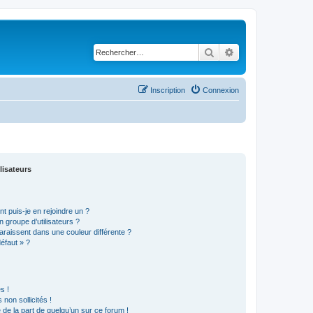
Rechercher
Recherche avancé
Inscription
Connexion
lisateurs
t puis-je en rejoindre un ?
 groupe d’utilisateurs ?
araissent dans une couleur différente ?
défaut » ?
s !
non sollicités !
e de la part de quelqu’un sur ce forum !