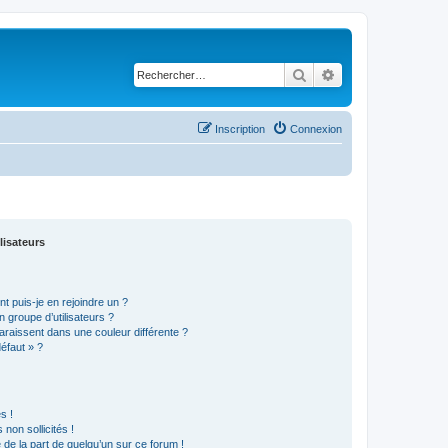
Rechercher
Recherche avancé
Inscription
Connexion
lisateurs
t puis-je en rejoindre un ?
 groupe d’utilisateurs ?
araissent dans une couleur différente ?
défaut » ?
s !
non sollicités !
e de la part de quelqu’un sur ce forum !