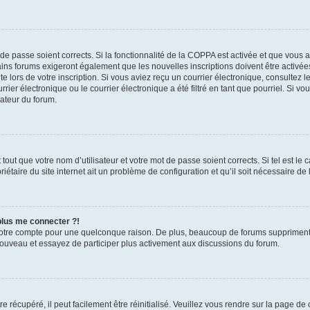
t de passe soient corrects. Si la fonctionnalité de la COPPA est activée et que vous 
ains forums exigeront également que les nouvelles inscriptions doivent être activée
te lors de votre inscription. Si vous aviez reçu un courrier électronique, consultez l
r électronique ou le courrier électronique a été filtré en tant que pourriel. Si vo
rateur du forum.
out que votre nom d’utilisateur et votre mot de passe soient corrects. Si tel est le
iétaire du site internet ait un problème de configuration et qu’il soit nécessaire de l
 plus me connecter ?!
votre compte pour une quelconque raison. De plus, beaucoup de forums suppriment pér
 nouveau et essayez de participer plus activement aux discussions du forum.
 récupéré, il peut facilement être réinitialisé. Veuillez vous rendre sur la page de