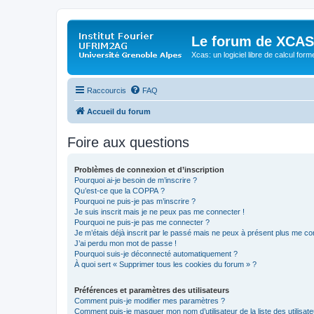
Le forum de XCAS
Xcas: un logiciel libre de calcul form
Raccourcis
FAQ
Accueil du forum
Foire aux questions
Problèmes de connexion et d’inscription
Pourquoi ai-je besoin de m’inscrire ?
Qu’est-ce que la COPPA ?
Pourquoi ne puis-je pas m’inscrire ?
Je suis inscrit mais je ne peux pas me connecter !
Pourquoi ne puis-je pas me connecter ?
Je m’étais déjà inscrit par le passé mais ne peux à présent plus me co
J’ai perdu mon mot de passe !
Pourquoi suis-je déconnecté automatiquement ?
À quoi sert « Supprimer tous les cookies du forum » ?
Préférences et paramètres des utilisateurs
Comment puis-je modifier mes paramètres ?
Comment puis-je masquer mon nom d’utilisateur de la liste des utilisate