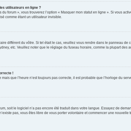
s utilisateurs en ligne ?
s du forum », vous trouverez l’option « Masquer mon statut en ligne ». Si vous activ
é comme étant un utilisateur invisible.
aire différent du vôtre. Si tel était le cas, veuillez vous rendre dans le panneau de co
ey, etc. Veuillez noter que le réglage du fuseau horaire, comme la plupart des autr
orrecte !
 mais que l’heure n’est toujours pas correcte, il est probable que l’horloge du serve
orum, soit le logiciel n’a pas encore été traduit dans votre langue. Essayez de deman
 n’existe pas, vous êtes libre de vous porter volontaire et commencer une nouvelle t