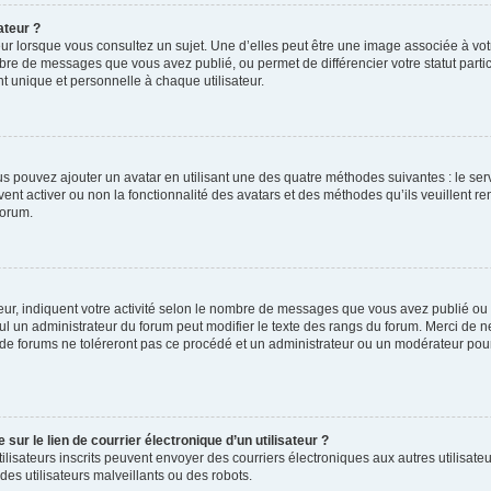
ateur ?
ur lorsque vous consultez un sujet. Une d’elles peut être une image associée à vo
mbre de messages que vous avez publié, ou permet de différencier votre statut parti
 unique et personnelle à chaque utilisateur.
ous pouvez ajouter un avatar en utilisant une des quatre méthodes suivantes : le serv
ent activer ou non la fonctionnalité des avatars et des méthodes qu’ils veuillent ren
forum.
ur, indiquent votre activité selon le nombre de messages que vous avez publié ou id
eul un administrateur du forum peut modifier le texte des rangs du forum. Merci de 
de forums ne toléreront pas ce procédé et un administrateur ou un modérateur pou
ur le lien de courrier électronique d’un utilisateur ?
s utilisateurs inscrits peuvent envoyer des courriers électroniques aux autres utili
es utilisateurs malveillants ou des robots.