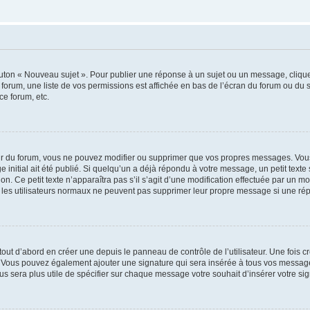
outon « Nouveau sujet ». Pour publier une réponse à un sujet ou un message, cliqu
 forum, une liste de vos permissions est affichée en bas de l’écran du forum ou du
ce forum, etc.
r du forum, vous ne pouvez modifier ou supprimer que vos propres messages. Vou
 initial ait été publié. Si quelqu’un a déjà répondu à votre message, un petit text
ion. Ce petit texte n’apparaîtra pas s’il s’agit d’une modification effectuée par un 
ue les utilisateurs normaux ne peuvent pas supprimer leur propre message si une ré
ut d’abord en créer une depuis le panneau de contrôle de l’utilisateur. Une fois c
ure. Vous pouvez également ajouter une signature qui sera insérée à tous vos mess
 vous sera plus utile de spécifier sur chaque message votre souhait d’insérer votre si