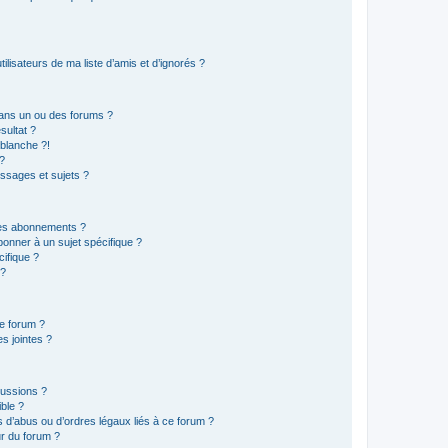
lisateurs de ma liste d’amis et d’ignorés ?
ans un ou des forums ?
sultat ?
blanche ?!
?
ssages et sujets ?
t les abonnements ?
onner à un sujet spécifique ?
ifique ?
 ?
ce forum ?
s jointes ?
cussions ?
ible ?
 d’abus ou d’ordres légaux liés à ce forum ?
r du forum ?