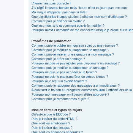
L’heure n’est pas correcte !
J’ai réglé le fuseau horaire mais l’heure n’est toujours pas correcte !
Ma langue n’apparaît pas dans la liste !
Que signifient les images situées à côté de mon nom d’utilisateur ?
Comment puis-je afficher un avatar ?
Quel est mon rang et comment puis-je le modifier ?
Pourquoi m’est-il demandé de me connecter lorsque je clique sur le lien 
Problèmes de publication
Comment puis-je publier un nouveau sujet ou une réponse ?
Comment puis-je modifier ou supprimer un message ?
Comment puis-je insérer une signature à mon message ?
Comment puis-je créer un sondage ?
Pourquoi ne puis-je pas ajouter plus d’options à un sondage ?
Comment puis-je modifier ou supprimer un sondage ?
Pourquoi ne puis-je pas accéder à un forum ?
Pourquoi ne puis-je pas transférer de pièces jointes ?
Pourquoi ai-je reçu un avertissement ?
Comment puis-je rapporter des messages à un modérateur ?
À quoi sert le bouton « Enregistrer comme brouillon » affiché lors de la 
Pourquoi mon message a-t-il besoin d’être approuvé ?
Comment puis-je remonter mes sujets ?
Mise en forme et types de sujets
Qu’est-ce que le BBCode ?
Puis-je insérer du code HTML ?
Que sont les émoticônes ?
Puis-je insérer des images ?
Que sont les annonces générales ?