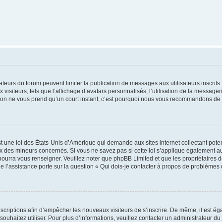
trateurs du forum peuvent limiter la publication de messages aux utilisateurs inscri
visiteurs, tels que l’affichage d’avatars personnalisés, l’utilisation de la messager
ription ne vous prend qu’un court instant, c’est pourquoi nous vous recommandons de l
t une loi des États-Unis d’Amérique qui demande aux sites internet collectant pot
 des mineurs concernés. Si vous ne savez pas si cette loi s’applique également au
 pourra vous renseigner. Veuillez noter que phpBB Limited et que les propriétaires
ue l’assistance porte sur la question « Qui dois-je contacter à propos de problèmes 
inscriptions afin d’empêcher les nouveaux visiteurs de s’inscrire. De même, il est é
s souhaitez utiliser. Pour plus d’informations, veuillez contacter un administrateur du