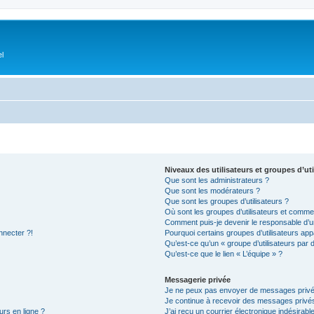
el
Niveaux des utilisateurs et groupes d’uti
Que sont les administrateurs ?
Que sont les modérateurs ?
Que sont les groupes d’utilisateurs ?
Où sont les groupes d’utilisateurs et commen
Comment puis-je devenir le responsable d’un
nnecter ?!
Pourquoi certains groupes d’utilisateurs app
Qu’est-ce qu’un « groupe d’utilisateurs par 
Qu’est-ce que le lien « L’équipe » ?
Messagerie privée
Je ne peux pas envoyer de messages privé
Je continue à recevoir des messages privés 
urs en ligne ?
J’ai reçu un courrier électronique indésirabl