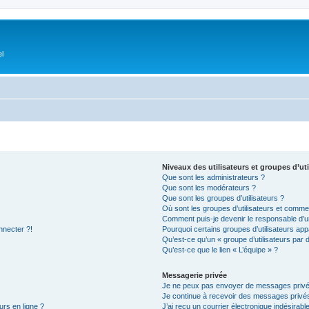
el
Niveaux des utilisateurs et groupes d’uti
Que sont les administrateurs ?
Que sont les modérateurs ?
Que sont les groupes d’utilisateurs ?
Où sont les groupes d’utilisateurs et commen
Comment puis-je devenir le responsable d’un
nnecter ?!
Pourquoi certains groupes d’utilisateurs app
Qu’est-ce qu’un « groupe d’utilisateurs par 
Qu’est-ce que le lien « L’équipe » ?
Messagerie privée
Je ne peux pas envoyer de messages privé
Je continue à recevoir des messages privés 
urs en ligne ?
J’ai reçu un courrier électronique indésirabl