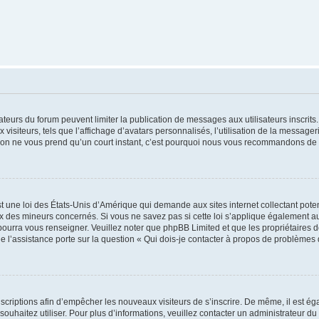
trateurs du forum peuvent limiter la publication de messages aux utilisateurs inscri
visiteurs, tels que l’affichage d’avatars personnalisés, l’utilisation de la messager
ription ne vous prend qu’un court instant, c’est pourquoi nous vous recommandons de l
t une loi des États-Unis d’Amérique qui demande aux sites internet collectant pot
 des mineurs concernés. Si vous ne savez pas si cette loi s’applique également au
 pourra vous renseigner. Veuillez noter que phpBB Limited et que les propriétaires
ue l’assistance porte sur la question « Qui dois-je contacter à propos de problèmes 
inscriptions afin d’empêcher les nouveaux visiteurs de s’inscrire. De même, il est é
s souhaitez utiliser. Pour plus d’informations, veuillez contacter un administrateur du