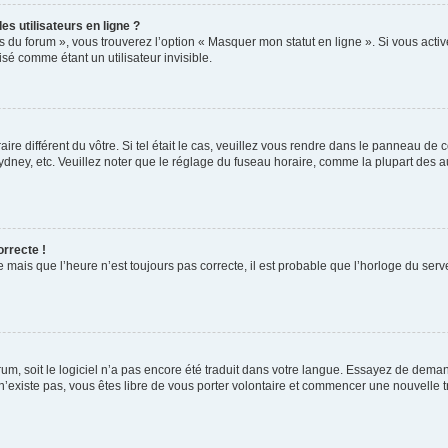
s utilisateurs en ligne ?
s du forum », vous trouverez l’option « Masquer mon statut en ligne ». Si vous activ
é comme étant un utilisateur invisible.
aire différent du vôtre. Si tel était le cas, veuillez vous rendre dans le panneau de co
ey, etc. Veuillez noter que le réglage du fuseau horaire, comme la plupart des autr
orrecte !
 mais que l’heure n’est toujours pas correcte, il est probable que l’horloge du serve
orum, soit le logiciel n’a pas encore été traduit dans votre langue. Essayez de deman
 n’existe pas, vous êtes libre de vous porter volontaire et commencer une nouvelle t