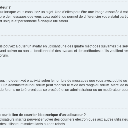
ateur ?
ur lorsque vous consultez un sujet. Une d’elles peut être une image associée à vo
mbre de messages que vous avez publié, ou permet de différencier votre statut parti
 unique et personnelle à chaque utilisateur.
ous pouvez ajouter un avatar en utilisant une des quatre méthodes suivantes : le serv
ent activer ou non la fonctionnalité des avatars et des méthodes qu’ils veuillent ren
forum.
ur, indiquent votre activité selon le nombre de messages que vous avez publié ou id
eul un administrateur du forum peut modifier le texte des rangs du forum. Merci de 
de forums ne toléreront pas ce procédé et un administrateur ou un modérateur pou
ur le lien de courrier électronique d’un utilisateur ?
s utilisateurs inscrits peuvent envoyer des courriers électroniques aux autres utili
es utilisateurs malveillants ou des robots.