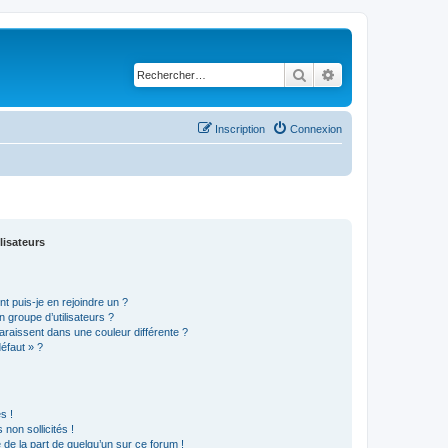
Rechercher
Recherche avancé
Inscription
Connexion
lisateurs
t puis-je en rejoindre un ?
 groupe d’utilisateurs ?
araissent dans une couleur différente ?
défaut » ?
s !
non sollicités !
e de la part de quelqu’un sur ce forum !