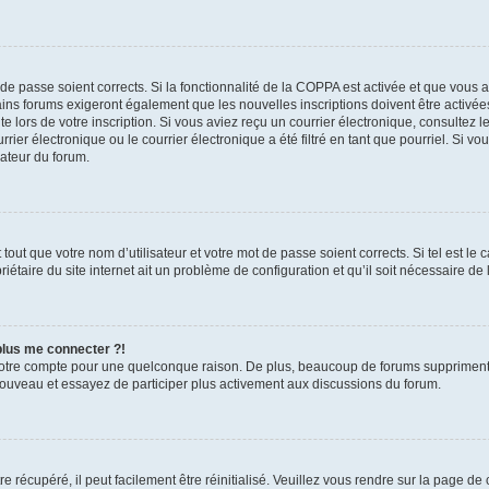
t de passe soient corrects. Si la fonctionnalité de la COPPA est activée et que vous 
ains forums exigeront également que les nouvelles inscriptions doivent être activée
te lors de votre inscription. Si vous aviez reçu un courrier électronique, consultez l
r électronique ou le courrier électronique a été filtré en tant que pourriel. Si vo
rateur du forum.
out que votre nom d’utilisateur et votre mot de passe soient corrects. Si tel est le
iétaire du site internet ait un problème de configuration et qu’il soit nécessaire de l
 plus me connecter ?!
votre compte pour une quelconque raison. De plus, beaucoup de forums suppriment pér
 nouveau et essayez de participer plus activement aux discussions du forum.
 récupéré, il peut facilement être réinitialisé. Veuillez vous rendre sur la page de