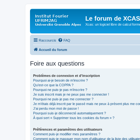
Le forum de XCAS
Xcas: un logiciel libre de calcul form
Raccourcis
FAQ
Accueil du forum
Foire aux questions
Problèmes de connexion et d’inscription
Pourquoi ai-je besoin de m’inscrire ?
Qu’est-ce que la COPPA ?
Pourquoi ne puis-je pas m’inscrire ?
Je suis inscrit mais je ne peux pas me connecter !
Pourquoi ne puis-je pas me connecter ?
Je m’étais déjà inscrit par le passé mais ne peux à présent plus me co
J’ai perdu mon mot de passe !
Pourquoi suis-je déconnecté automatiquement ?
À quoi sert « Supprimer tous les cookies du forum » ?
Préférences et paramètres des utilisateurs
Comment puis-je modifier mes paramètres ?
Comment puis-je masquer mon nom d’utilisateur de la liste des utilisate