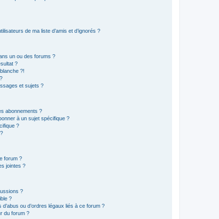
lisateurs de ma liste d’amis et d’ignorés ?
ans un ou des forums ?
sultat ?
blanche ?!
?
ssages et sujets ?
t les abonnements ?
onner à un sujet spécifique ?
ifique ?
 ?
ce forum ?
s jointes ?
cussions ?
ible ?
 d’abus ou d’ordres légaux liés à ce forum ?
r du forum ?