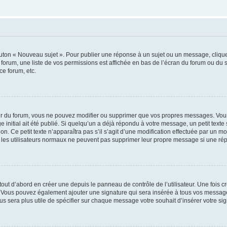
outon « Nouveau sujet ». Pour publier une réponse à un sujet ou un message, cliqu
 forum, une liste de vos permissions est affichée en bas de l’écran du forum ou du
ce forum, etc.
r du forum, vous ne pouvez modifier ou supprimer que vos propres messages. Vou
 initial ait été publié. Si quelqu’un a déjà répondu à votre message, un petit text
ion. Ce petit texte n’apparaîtra pas s’il s’agit d’une modification effectuée par un 
ue les utilisateurs normaux ne peuvent pas supprimer leur propre message si une ré
ut d’abord en créer une depuis le panneau de contrôle de l’utilisateur. Une fois c
ure. Vous pouvez également ajouter une signature qui sera insérée à tous vos mess
 vous sera plus utile de spécifier sur chaque message votre souhait d’insérer votre si