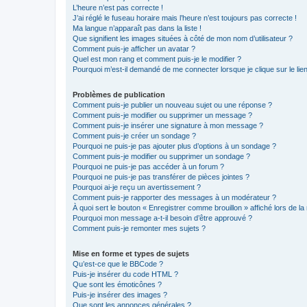
L’heure n’est pas correcte !
J’ai réglé le fuseau horaire mais l’heure n’est toujours pas correcte !
Ma langue n’apparaît pas dans la liste !
Que signifient les images situées à côté de mon nom d’utilisateur ?
Comment puis-je afficher un avatar ?
Quel est mon rang et comment puis-je le modifier ?
Pourquoi m’est-il demandé de me connecter lorsque je clique sur le lien 
Problèmes de publication
Comment puis-je publier un nouveau sujet ou une réponse ?
Comment puis-je modifier ou supprimer un message ?
Comment puis-je insérer une signature à mon message ?
Comment puis-je créer un sondage ?
Pourquoi ne puis-je pas ajouter plus d’options à un sondage ?
Comment puis-je modifier ou supprimer un sondage ?
Pourquoi ne puis-je pas accéder à un forum ?
Pourquoi ne puis-je pas transférer de pièces jointes ?
Pourquoi ai-je reçu un avertissement ?
Comment puis-je rapporter des messages à un modérateur ?
À quoi sert le bouton « Enregistrer comme brouillon » affiché lors de la 
Pourquoi mon message a-t-il besoin d’être approuvé ?
Comment puis-je remonter mes sujets ?
Mise en forme et types de sujets
Qu’est-ce que le BBCode ?
Puis-je insérer du code HTML ?
Que sont les émoticônes ?
Puis-je insérer des images ?
Que sont les annonces générales ?