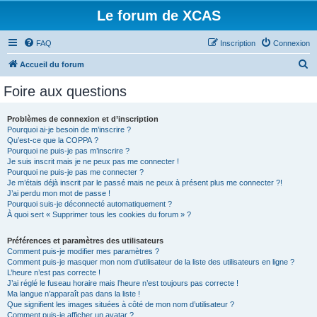
Le forum de XCAS
FAQ
Inscription
Connexion
R
Accueil du forum
e
Foire aux questions
c
h
Problèmes de connexion et d’inscription
Pourquoi ai-je besoin de m’inscrire ?
e
Qu’est-ce que la COPPA ?
r
Pourquoi ne puis-je pas m’inscrire ?
Je suis inscrit mais je ne peux pas me connecter !
c
Pourquoi ne puis-je pas me connecter ?
Je m’étais déjà inscrit par le passé mais ne peux à présent plus me connecter ?!
h
J’ai perdu mon mot de passe !
e
Pourquoi suis-je déconnecté automatiquement ?
À quoi sert « Supprimer tous les cookies du forum » ?
r
Préférences et paramètres des utilisateurs
Comment puis-je modifier mes paramètres ?
Comment puis-je masquer mon nom d’utilisateur de la liste des utilisateurs en ligne ?
L’heure n’est pas correcte !
J’ai réglé le fuseau horaire mais l’heure n’est toujours pas correcte !
Ma langue n’apparaît pas dans la liste !
Que signifient les images situées à côté de mon nom d’utilisateur ?
Comment puis-je afficher un avatar ?