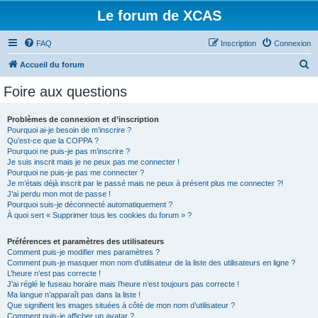
Le forum de XCAS
FAQ
Inscription
Connexion
R
Accueil du forum
e
Foire aux questions
c
h
Problèmes de connexion et d’inscription
Pourquoi ai-je besoin de m’inscrire ?
e
Qu’est-ce que la COPPA ?
r
Pourquoi ne puis-je pas m’inscrire ?
Je suis inscrit mais je ne peux pas me connecter !
c
Pourquoi ne puis-je pas me connecter ?
Je m’étais déjà inscrit par le passé mais ne peux à présent plus me connecter ?!
h
J’ai perdu mon mot de passe !
e
Pourquoi suis-je déconnecté automatiquement ?
À quoi sert « Supprimer tous les cookies du forum » ?
r
Préférences et paramètres des utilisateurs
Comment puis-je modifier mes paramètres ?
Comment puis-je masquer mon nom d’utilisateur de la liste des utilisateurs en ligne ?
L’heure n’est pas correcte !
J’ai réglé le fuseau horaire mais l’heure n’est toujours pas correcte !
Ma langue n’apparaît pas dans la liste !
Que signifient les images situées à côté de mon nom d’utilisateur ?
Comment puis-je afficher un avatar ?