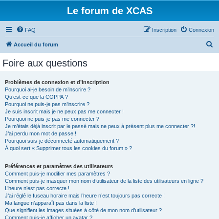
Le forum de XCAS
FAQ
Inscription
Connexion
R
Accueil du forum
e
Foire aux questions
c
h
Problèmes de connexion et d’inscription
Pourquoi ai-je besoin de m’inscrire ?
e
Qu’est-ce que la COPPA ?
r
Pourquoi ne puis-je pas m’inscrire ?
Je suis inscrit mais je ne peux pas me connecter !
c
Pourquoi ne puis-je pas me connecter ?
Je m’étais déjà inscrit par le passé mais ne peux à présent plus me connecter ?!
h
J’ai perdu mon mot de passe !
e
Pourquoi suis-je déconnecté automatiquement ?
À quoi sert « Supprimer tous les cookies du forum » ?
r
Préférences et paramètres des utilisateurs
Comment puis-je modifier mes paramètres ?
Comment puis-je masquer mon nom d’utilisateur de la liste des utilisateurs en ligne ?
L’heure n’est pas correcte !
J’ai réglé le fuseau horaire mais l’heure n’est toujours pas correcte !
Ma langue n’apparaît pas dans la liste !
Que signifient les images situées à côté de mon nom d’utilisateur ?
Comment puis-je afficher un avatar ?