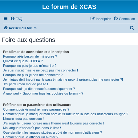
Le forum de XCAS
FAQ
Inscription
Connexion
R
Accueil du forum
e
Foire aux questions
c
h
Problèmes de connexion et d’inscription
Pourquoi ai-je besoin de m’inscrire ?
e
Qu’est-ce que la COPPA ?
r
Pourquoi ne puis-je pas m’inscrire ?
Je suis inscrit mais je ne peux pas me connecter !
c
Pourquoi ne puis-je pas me connecter ?
Je m’étais déjà inscrit par le passé mais ne peux à présent plus me connecter ?!
h
J’ai perdu mon mot de passe !
e
Pourquoi suis-je déconnecté automatiquement ?
À quoi sert « Supprimer tous les cookies du forum » ?
r
Préférences et paramètres des utilisateurs
Comment puis-je modifier mes paramètres ?
Comment puis-je masquer mon nom d’utilisateur de la liste des utilisateurs en ligne ?
L’heure n’est pas correcte !
J’ai réglé le fuseau horaire mais l’heure n’est toujours pas correcte !
Ma langue n’apparaît pas dans la liste !
Que signifient les images situées à côté de mon nom d’utilisateur ?
Comment puis-je afficher un avatar ?