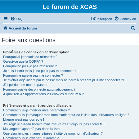
Le forum de XCAS
FAQ
Inscription
Connexion
R
Accueil du forum
e
Foire aux questions
c
h
Problèmes de connexion et d’inscription
Pourquoi ai-je besoin de m’inscrire ?
e
Qu’est-ce que la COPPA ?
r
Pourquoi ne puis-je pas m’inscrire ?
Je suis inscrit mais je ne peux pas me connecter !
c
Pourquoi ne puis-je pas me connecter ?
Je m’étais déjà inscrit par le passé mais ne peux à présent plus me connecter ?!
h
J’ai perdu mon mot de passe !
e
Pourquoi suis-je déconnecté automatiquement ?
À quoi sert « Supprimer tous les cookies du forum » ?
r
Préférences et paramètres des utilisateurs
Comment puis-je modifier mes paramètres ?
Comment puis-je masquer mon nom d’utilisateur de la liste des utilisateurs en ligne ?
L’heure n’est pas correcte !
J’ai réglé le fuseau horaire mais l’heure n’est toujours pas correcte !
Ma langue n’apparaît pas dans la liste !
Que signifient les images situées à côté de mon nom d’utilisateur ?
Comment puis-je afficher un avatar ?