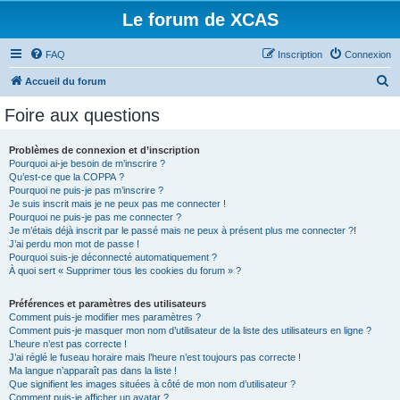
Le forum de XCAS
FAQ
Inscription
Connexion
R
Accueil du forum
e
Foire aux questions
c
h
Problèmes de connexion et d’inscription
Pourquoi ai-je besoin de m’inscrire ?
e
Qu’est-ce que la COPPA ?
r
Pourquoi ne puis-je pas m’inscrire ?
Je suis inscrit mais je ne peux pas me connecter !
c
Pourquoi ne puis-je pas me connecter ?
Je m’étais déjà inscrit par le passé mais ne peux à présent plus me connecter ?!
h
J’ai perdu mon mot de passe !
e
Pourquoi suis-je déconnecté automatiquement ?
À quoi sert « Supprimer tous les cookies du forum » ?
r
Préférences et paramètres des utilisateurs
Comment puis-je modifier mes paramètres ?
Comment puis-je masquer mon nom d’utilisateur de la liste des utilisateurs en ligne ?
L’heure n’est pas correcte !
J’ai réglé le fuseau horaire mais l’heure n’est toujours pas correcte !
Ma langue n’apparaît pas dans la liste !
Que signifient les images situées à côté de mon nom d’utilisateur ?
Comment puis-je afficher un avatar ?