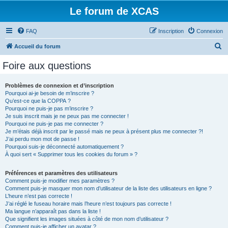
Le forum de XCAS
FAQ
Inscription
Connexion
R
Accueil du forum
e
Foire aux questions
c
h
Problèmes de connexion et d’inscription
Pourquoi ai-je besoin de m’inscrire ?
e
Qu’est-ce que la COPPA ?
r
Pourquoi ne puis-je pas m’inscrire ?
Je suis inscrit mais je ne peux pas me connecter !
c
Pourquoi ne puis-je pas me connecter ?
Je m’étais déjà inscrit par le passé mais ne peux à présent plus me connecter ?!
h
J’ai perdu mon mot de passe !
e
Pourquoi suis-je déconnecté automatiquement ?
À quoi sert « Supprimer tous les cookies du forum » ?
r
Préférences et paramètres des utilisateurs
Comment puis-je modifier mes paramètres ?
Comment puis-je masquer mon nom d’utilisateur de la liste des utilisateurs en ligne ?
L’heure n’est pas correcte !
J’ai réglé le fuseau horaire mais l’heure n’est toujours pas correcte !
Ma langue n’apparaît pas dans la liste !
Que signifient les images situées à côté de mon nom d’utilisateur ?
Comment puis-je afficher un avatar ?