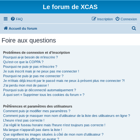
Le forum de XCAS
FAQ
Inscription
Connexion
R
Accueil du forum
e
Foire aux questions
c
h
Problèmes de connexion et d’inscription
Pourquoi ai-je besoin de m’inscrire ?
e
Qu’est-ce que la COPPA ?
r
Pourquoi ne puis-je pas m’inscrire ?
Je suis inscrit mais je ne peux pas me connecter !
c
Pourquoi ne puis-je pas me connecter ?
Je m’étais déjà inscrit par le passé mais ne peux à présent plus me connecter ?!
h
J’ai perdu mon mot de passe !
e
Pourquoi suis-je déconnecté automatiquement ?
À quoi sert « Supprimer tous les cookies du forum » ?
r
Préférences et paramètres des utilisateurs
Comment puis-je modifier mes paramètres ?
Comment puis-je masquer mon nom d’utilisateur de la liste des utilisateurs en ligne ?
L’heure n’est pas correcte !
J’ai réglé le fuseau horaire mais l’heure n’est toujours pas correcte !
Ma langue n’apparaît pas dans la liste !
Que signifient les images situées à côté de mon nom d’utilisateur ?
Comment puis-je afficher un avatar ?