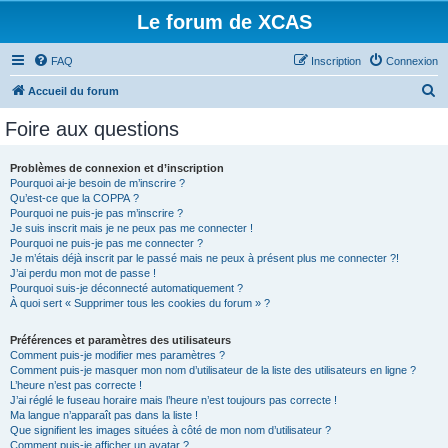
Le forum de XCAS
FAQ
Inscription
Connexion
R
Accueil du forum
e
Foire aux questions
c
h
Problèmes de connexion et d’inscription
Pourquoi ai-je besoin de m’inscrire ?
e
Qu’est-ce que la COPPA ?
r
Pourquoi ne puis-je pas m’inscrire ?
Je suis inscrit mais je ne peux pas me connecter !
c
Pourquoi ne puis-je pas me connecter ?
Je m’étais déjà inscrit par le passé mais ne peux à présent plus me connecter ?!
h
J’ai perdu mon mot de passe !
e
Pourquoi suis-je déconnecté automatiquement ?
À quoi sert « Supprimer tous les cookies du forum » ?
r
Préférences et paramètres des utilisateurs
Comment puis-je modifier mes paramètres ?
Comment puis-je masquer mon nom d’utilisateur de la liste des utilisateurs en ligne ?
L’heure n’est pas correcte !
J’ai réglé le fuseau horaire mais l’heure n’est toujours pas correcte !
Ma langue n’apparaît pas dans la liste !
Que signifient les images situées à côté de mon nom d’utilisateur ?
Comment puis-je afficher un avatar ?