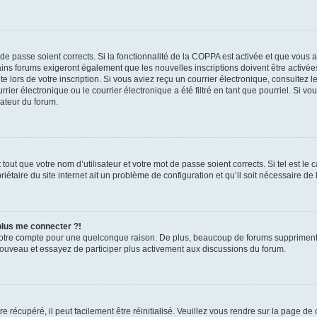
t de passe soient corrects. Si la fonctionnalité de la COPPA est activée et que vous 
ains forums exigeront également que les nouvelles inscriptions doivent être activée
te lors de votre inscription. Si vous aviez reçu un courrier électronique, consultez l
r électronique ou le courrier électronique a été filtré en tant que pourriel. Si vo
rateur du forum.
out que votre nom d’utilisateur et votre mot de passe soient corrects. Si tel est le
iétaire du site internet ait un problème de configuration et qu’il soit nécessaire de l
 plus me connecter ?!
votre compte pour une quelconque raison. De plus, beaucoup de forums suppriment pér
 nouveau et essayez de participer plus activement aux discussions du forum.
 récupéré, il peut facilement être réinitialisé. Veuillez vous rendre sur la page de