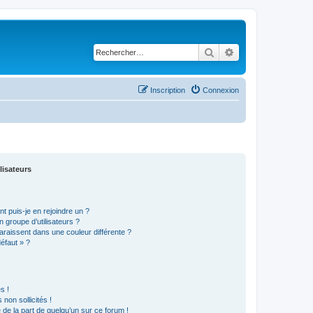
Rechercher
Recherche avancé
Inscription
Connexion
lisateurs
t puis-je en rejoindre un ?
 groupe d’utilisateurs ?
araissent dans une couleur différente ?
défaut » ?
s !
non sollicités !
e de la part de quelqu’un sur ce forum !