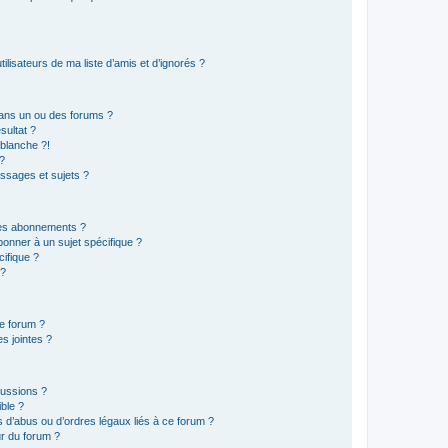
lisateurs de ma liste d’amis et d’ignorés ?
ans un ou des forums ?
sultat ?
blanche ?!
?
ssages et sujets ?
t les abonnements ?
onner à un sujet spécifique ?
ifique ?
 ?
ce forum ?
s jointes ?
cussions ?
ible ?
 d’abus ou d’ordres légaux liés à ce forum ?
r du forum ?