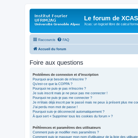
Le forum de XCAS
Xcas: un logiciel libre de calcul form
Raccourcis
FAQ
Accueil du forum
Foire aux questions
Problèmes de connexion et d’inscription
Pourquoi ai-je besoin de m’inscrire ?
Qu’est-ce que la COPPA ?
Pourquoi ne puis-je pas m’inscrire ?
Je suis inscrit mais je ne peux pas me connecter !
Pourquoi ne puis-je pas me connecter ?
Je m’étais déjà inscrit par le passé mais ne peux à présent plus me co
J’ai perdu mon mot de passe !
Pourquoi suis-je déconnecté automatiquement ?
À quoi sert « Supprimer tous les cookies du forum » ?
Préférences et paramètres des utilisateurs
Comment puis-je modifier mes paramètres ?
Comment puis-je masquer mon nom d’utilisateur de la liste des utilisate