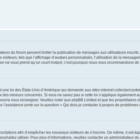
trateurs du forum peuvent limiter la publication de messages aux utilisateurs inscri
visiteurs, tels que l’affichage d’avatars personnalisés, l’utilisation de la messager
ription ne vous prend qu’un court instant, c’est pourquoi nous vous recommandons de l
t une loi des États-Unis d’Amérique qui demande aux sites internet collectant pot
 des mineurs concernés. Si vous ne savez pas si cette loi s’applique également au
 pourra vous renseigner. Veuillez noter que phpBB Limited et que les propriétaires
ue l’assistance porte sur la question « Qui dois-je contacter à propos de problèmes 
inscriptions afin d’empêcher les nouveaux visiteurs de s’inscrire. De même, il est é
s souhaitez utiliser. Pour plus d’informations, veuillez contacter un administrateur du