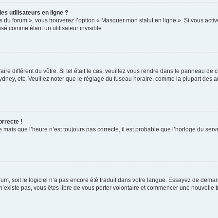
s utilisateurs en ligne ?
s du forum », vous trouverez l’option « Masquer mon statut en ligne ». Si vous activ
é comme étant un utilisateur invisible.
aire différent du vôtre. Si tel était le cas, veuillez vous rendre dans le panneau de co
ey, etc. Veuillez noter que le réglage du fuseau horaire, comme la plupart des autr
orrecte !
 mais que l’heure n’est toujours pas correcte, il est probable que l’horloge du serve
orum, soit le logiciel n’a pas encore été traduit dans votre langue. Essayez de deman
 n’existe pas, vous êtes libre de vous porter volontaire et commencer une nouvelle t