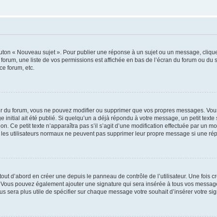
outon « Nouveau sujet ». Pour publier une réponse à un sujet ou un message, cliqu
 forum, une liste de vos permissions est affichée en bas de l’écran du forum ou du
ce forum, etc.
r du forum, vous ne pouvez modifier ou supprimer que vos propres messages. Vou
 initial ait été publié. Si quelqu’un a déjà répondu à votre message, un petit text
ion. Ce petit texte n’apparaîtra pas s’il s’agit d’une modification effectuée par un 
ue les utilisateurs normaux ne peuvent pas supprimer leur propre message si une ré
ut d’abord en créer une depuis le panneau de contrôle de l’utilisateur. Une fois c
ure. Vous pouvez également ajouter une signature qui sera insérée à tous vos mess
 vous sera plus utile de spécifier sur chaque message votre souhait d’insérer votre si