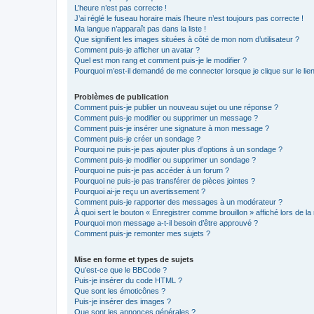
L’heure n’est pas correcte !
J’ai réglé le fuseau horaire mais l’heure n’est toujours pas correcte !
Ma langue n’apparaît pas dans la liste !
Que signifient les images situées à côté de mon nom d’utilisateur ?
Comment puis-je afficher un avatar ?
Quel est mon rang et comment puis-je le modifier ?
Pourquoi m’est-il demandé de me connecter lorsque je clique sur le lien 
Problèmes de publication
Comment puis-je publier un nouveau sujet ou une réponse ?
Comment puis-je modifier ou supprimer un message ?
Comment puis-je insérer une signature à mon message ?
Comment puis-je créer un sondage ?
Pourquoi ne puis-je pas ajouter plus d’options à un sondage ?
Comment puis-je modifier ou supprimer un sondage ?
Pourquoi ne puis-je pas accéder à un forum ?
Pourquoi ne puis-je pas transférer de pièces jointes ?
Pourquoi ai-je reçu un avertissement ?
Comment puis-je rapporter des messages à un modérateur ?
À quoi sert le bouton « Enregistrer comme brouillon » affiché lors de la 
Pourquoi mon message a-t-il besoin d’être approuvé ?
Comment puis-je remonter mes sujets ?
Mise en forme et types de sujets
Qu’est-ce que le BBCode ?
Puis-je insérer du code HTML ?
Que sont les émoticônes ?
Puis-je insérer des images ?
Que sont les annonces générales ?