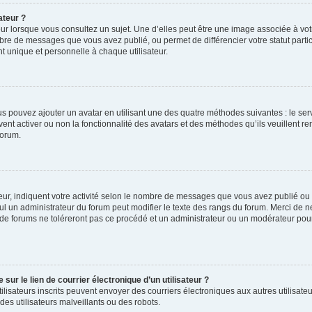
ateur ?
ur lorsque vous consultez un sujet. Une d’elles peut être une image associée à vo
mbre de messages que vous avez publié, ou permet de différencier votre statut parti
 unique et personnelle à chaque utilisateur.
ous pouvez ajouter un avatar en utilisant une des quatre méthodes suivantes : le serv
ent activer ou non la fonctionnalité des avatars et des méthodes qu’ils veuillent ren
forum.
ur, indiquent votre activité selon le nombre de messages que vous avez publié ou id
eul un administrateur du forum peut modifier le texte des rangs du forum. Merci de 
de forums ne toléreront pas ce procédé et un administrateur ou un modérateur pou
ur le lien de courrier électronique d’un utilisateur ?
s utilisateurs inscrits peuvent envoyer des courriers électroniques aux autres utili
es utilisateurs malveillants ou des robots.