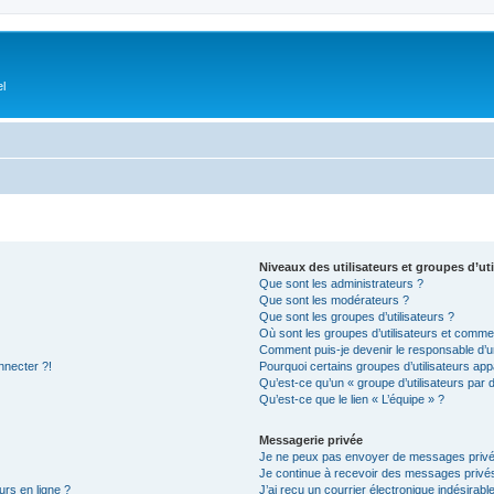
el
Niveaux des utilisateurs et groupes d’uti
Que sont les administrateurs ?
Que sont les modérateurs ?
Que sont les groupes d’utilisateurs ?
Où sont les groupes d’utilisateurs et commen
Comment puis-je devenir le responsable d’un
nnecter ?!
Pourquoi certains groupes d’utilisateurs app
Qu’est-ce qu’un « groupe d’utilisateurs par 
Qu’est-ce que le lien « L’équipe » ?
Messagerie privée
Je ne peux pas envoyer de messages privé
Je continue à recevoir des messages privés 
urs en ligne ?
J’ai reçu un courrier électronique indésirabl