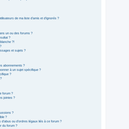
lisateurs de ma liste d’amis et d’ignorés ?
ans un ou des forums ?
sultat ?
blanche ?!
?
ssages et sujets ?
t les abonnements ?
onner à un sujet spécifique ?
ifique ?
 ?
ce forum ?
s jointes ?
cussions ?
ible ?
 d’abus ou d’ordres légaux liés à ce forum ?
r du forum ?