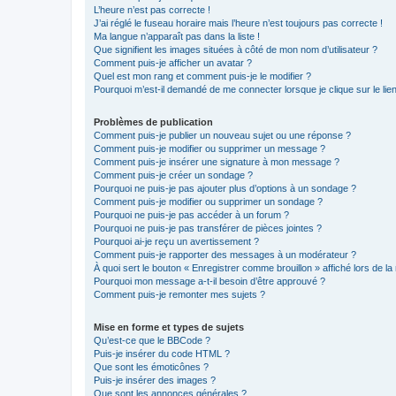
L’heure n’est pas correcte !
J’ai réglé le fuseau horaire mais l’heure n’est toujours pas correcte !
Ma langue n’apparaît pas dans la liste !
Que signifient les images situées à côté de mon nom d’utilisateur ?
Comment puis-je afficher un avatar ?
Quel est mon rang et comment puis-je le modifier ?
Pourquoi m’est-il demandé de me connecter lorsque je clique sur le lien 
Problèmes de publication
Comment puis-je publier un nouveau sujet ou une réponse ?
Comment puis-je modifier ou supprimer un message ?
Comment puis-je insérer une signature à mon message ?
Comment puis-je créer un sondage ?
Pourquoi ne puis-je pas ajouter plus d’options à un sondage ?
Comment puis-je modifier ou supprimer un sondage ?
Pourquoi ne puis-je pas accéder à un forum ?
Pourquoi ne puis-je pas transférer de pièces jointes ?
Pourquoi ai-je reçu un avertissement ?
Comment puis-je rapporter des messages à un modérateur ?
À quoi sert le bouton « Enregistrer comme brouillon » affiché lors de la 
Pourquoi mon message a-t-il besoin d’être approuvé ?
Comment puis-je remonter mes sujets ?
Mise en forme et types de sujets
Qu’est-ce que le BBCode ?
Puis-je insérer du code HTML ?
Que sont les émoticônes ?
Puis-je insérer des images ?
Que sont les annonces générales ?