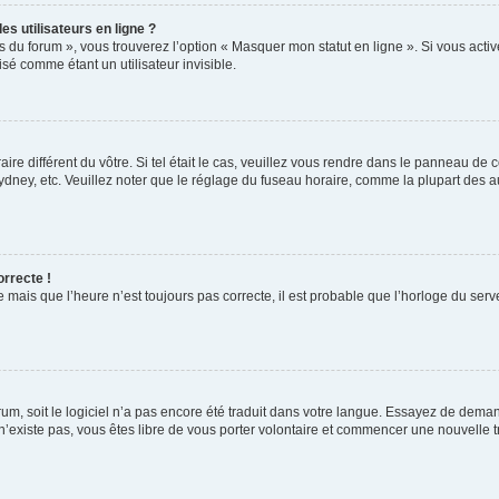
s utilisateurs en ligne ?
s du forum », vous trouverez l’option « Masquer mon statut en ligne ». Si vous activ
é comme étant un utilisateur invisible.
aire différent du vôtre. Si tel était le cas, veuillez vous rendre dans le panneau de co
ey, etc. Veuillez noter que le réglage du fuseau horaire, comme la plupart des autr
orrecte !
 mais que l’heure n’est toujours pas correcte, il est probable que l’horloge du serve
orum, soit le logiciel n’a pas encore été traduit dans votre langue. Essayez de deman
 n’existe pas, vous êtes libre de vous porter volontaire et commencer une nouvelle t