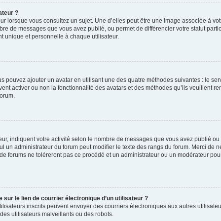
ateur ?
ur lorsque vous consultez un sujet. Une d’elles peut être une image associée à vo
mbre de messages que vous avez publié, ou permet de différencier votre statut parti
 unique et personnelle à chaque utilisateur.
ous pouvez ajouter un avatar en utilisant une des quatre méthodes suivantes : le serv
ent activer ou non la fonctionnalité des avatars et des méthodes qu’ils veuillent ren
forum.
ur, indiquent votre activité selon le nombre de messages que vous avez publié ou id
eul un administrateur du forum peut modifier le texte des rangs du forum. Merci de 
de forums ne toléreront pas ce procédé et un administrateur ou un modérateur pou
ur le lien de courrier électronique d’un utilisateur ?
s utilisateurs inscrits peuvent envoyer des courriers électroniques aux autres utili
es utilisateurs malveillants ou des robots.