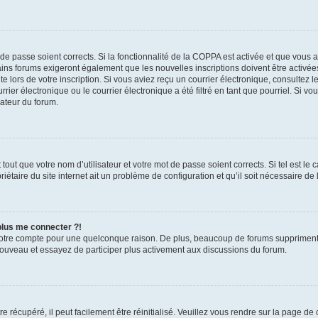
t de passe soient corrects. Si la fonctionnalité de la COPPA est activée et que vous 
ains forums exigeront également que les nouvelles inscriptions doivent être activée
te lors de votre inscription. Si vous aviez reçu un courrier électronique, consultez l
r électronique ou le courrier électronique a été filtré en tant que pourriel. Si vo
rateur du forum.
out que votre nom d’utilisateur et votre mot de passe soient corrects. Si tel est le
iétaire du site internet ait un problème de configuration et qu’il soit nécessaire de l
 plus me connecter ?!
votre compte pour une quelconque raison. De plus, beaucoup de forums suppriment pér
 nouveau et essayez de participer plus activement aux discussions du forum.
 récupéré, il peut facilement être réinitialisé. Veuillez vous rendre sur la page de