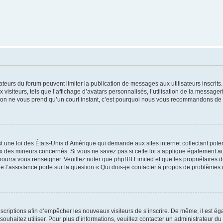
trateurs du forum peuvent limiter la publication de messages aux utilisateurs inscri
visiteurs, tels que l’affichage d’avatars personnalisés, l’utilisation de la messager
ription ne vous prend qu’un court instant, c’est pourquoi nous vous recommandons de l
t une loi des États-Unis d’Amérique qui demande aux sites internet collectant pot
 des mineurs concernés. Si vous ne savez pas si cette loi s’applique également au
 pourra vous renseigner. Veuillez noter que phpBB Limited et que les propriétaires
ue l’assistance porte sur la question « Qui dois-je contacter à propos de problèmes 
inscriptions afin d’empêcher les nouveaux visiteurs de s’inscrire. De même, il est é
s souhaitez utiliser. Pour plus d’informations, veuillez contacter un administrateur du