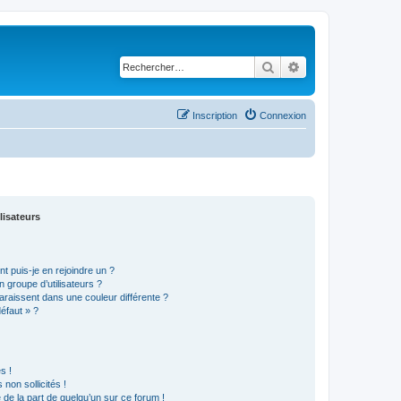
Rechercher
Recherche avancé
Inscription
Connexion
lisateurs
t puis-je en rejoindre un ?
 groupe d’utilisateurs ?
araissent dans une couleur différente ?
défaut » ?
s !
non sollicités !
e de la part de quelqu’un sur ce forum !