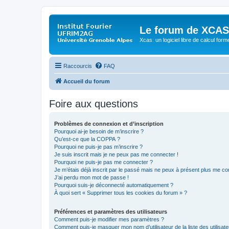
Le forum de XCAS
Xcas: un logiciel libre de calcul form
Raccourcis
FAQ
Accueil du forum
Foire aux questions
Problèmes de connexion et d’inscription
Pourquoi ai-je besoin de m’inscrire ?
Qu’est-ce que la COPPA ?
Pourquoi ne puis-je pas m’inscrire ?
Je suis inscrit mais je ne peux pas me connecter !
Pourquoi ne puis-je pas me connecter ?
Je m’étais déjà inscrit par le passé mais ne peux à présent plus me co
J’ai perdu mon mot de passe !
Pourquoi suis-je déconnecté automatiquement ?
À quoi sert « Supprimer tous les cookies du forum » ?
Préférences et paramètres des utilisateurs
Comment puis-je modifier mes paramètres ?
Comment puis-je masquer mon nom d’utilisateur de la liste des utilisate