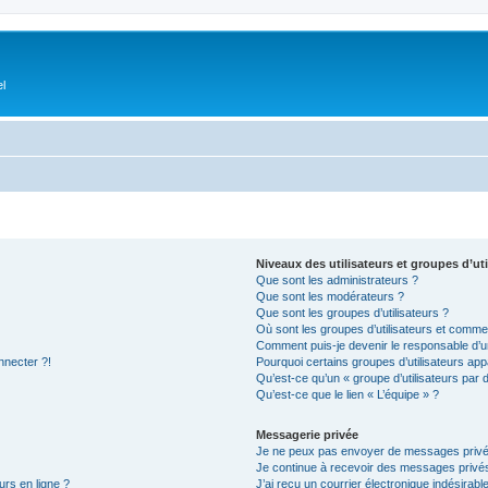
el
Niveaux des utilisateurs et groupes d’uti
Que sont les administrateurs ?
Que sont les modérateurs ?
Que sont les groupes d’utilisateurs ?
Où sont les groupes d’utilisateurs et commen
Comment puis-je devenir le responsable d’un
nnecter ?!
Pourquoi certains groupes d’utilisateurs app
Qu’est-ce qu’un « groupe d’utilisateurs par 
Qu’est-ce que le lien « L’équipe » ?
Messagerie privée
Je ne peux pas envoyer de messages privé
Je continue à recevoir des messages privés 
urs en ligne ?
J’ai reçu un courrier électronique indésirabl