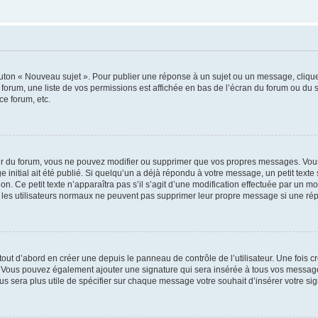
outon « Nouveau sujet ». Pour publier une réponse à un sujet ou un message, cliqu
 forum, une liste de vos permissions est affichée en bas de l’écran du forum ou du
ce forum, etc.
r du forum, vous ne pouvez modifier ou supprimer que vos propres messages. Vou
 initial ait été publié. Si quelqu’un a déjà répondu à votre message, un petit text
ion. Ce petit texte n’apparaîtra pas s’il s’agit d’une modification effectuée par un 
ue les utilisateurs normaux ne peuvent pas supprimer leur propre message si une ré
ut d’abord en créer une depuis le panneau de contrôle de l’utilisateur. Une fois c
ure. Vous pouvez également ajouter une signature qui sera insérée à tous vos mess
 vous sera plus utile de spécifier sur chaque message votre souhait d’insérer votre si