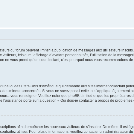
trateurs du forum peuvent limiter la publication de messages aux utilisateurs inscri
visiteurs, tels que l’affichage d’avatars personnalisés, l’utilisation de la messager
ription ne vous prend qu’un court instant, c’est pourquoi nous vous recommandons de l
t une loi des États-Unis d’Amérique qui demande aux sites internet collectant pot
 des mineurs concernés. Si vous ne savez pas si cette loi s’applique également au
 pourra vous renseigner. Veuillez noter que phpBB Limited et que les propriétaires
ue l’assistance porte sur la question « Qui dois-je contacter à propos de problèmes 
inscriptions afin d’empêcher les nouveaux visiteurs de s’inscrire. De même, il est é
s souhaitez utiliser. Pour plus d’informations, veuillez contacter un administrateur du