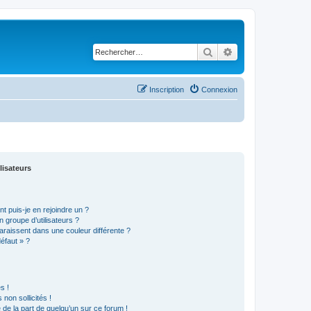
Rechercher
Recherche avancé
Inscription
Connexion
lisateurs
t puis-je en rejoindre un ?
 groupe d’utilisateurs ?
araissent dans une couleur différente ?
défaut » ?
s !
non sollicités !
e de la part de quelqu’un sur ce forum !