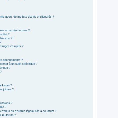
lisateurs de ma liste d’amis et d’ignorés ?
ans un ou des forums ?
sultat ?
blanche ?!
?
ssages et sujets ?
t les abonnements ?
onner à un sujet spécifique ?
ifique ?
 ?
ce forum ?
s jointes ?
cussions ?
ible ?
 d’abus ou d’ordres légaux liés à ce forum ?
r du forum ?