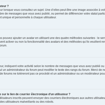
ateur ?
ur lorsque vous consultez un sujet. Une d’elles peut être une image associée à vo
mbre de messages que vous avez publié, ou permet de différencier votre statut parti
 unique et personnelle à chaque utilisateur.
ous pouvez ajouter un avatar en utilisant une des quatre méthodes suivantes : le serv
ent activer ou non la fonctionnalité des avatars et des méthodes qu’ils veuillent ren
forum.
ur, indiquent votre activité selon le nombre de messages que vous avez publié ou id
eul un administrateur du forum peut modifier le texte des rangs du forum. Merci de 
de forums ne toléreront pas ce procédé et un administrateur ou un modérateur pou
ur le lien de courrier électronique d’un utilisateur ?
s utilisateurs inscrits peuvent envoyer des courriers électroniques aux autres utili
es utilisateurs malveillants ou des robots.