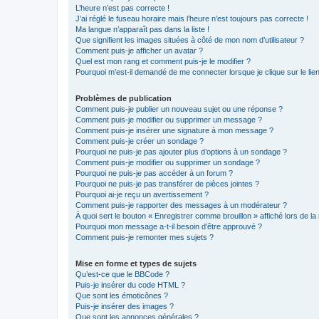
L’heure n’est pas correcte !
J’ai réglé le fuseau horaire mais l’heure n’est toujours pas correcte !
Ma langue n’apparaît pas dans la liste !
Que signifient les images situées à côté de mon nom d’utilisateur ?
Comment puis-je afficher un avatar ?
Quel est mon rang et comment puis-je le modifier ?
Pourquoi m’est-il demandé de me connecter lorsque je clique sur le lien 
Problèmes de publication
Comment puis-je publier un nouveau sujet ou une réponse ?
Comment puis-je modifier ou supprimer un message ?
Comment puis-je insérer une signature à mon message ?
Comment puis-je créer un sondage ?
Pourquoi ne puis-je pas ajouter plus d’options à un sondage ?
Comment puis-je modifier ou supprimer un sondage ?
Pourquoi ne puis-je pas accéder à un forum ?
Pourquoi ne puis-je pas transférer de pièces jointes ?
Pourquoi ai-je reçu un avertissement ?
Comment puis-je rapporter des messages à un modérateur ?
À quoi sert le bouton « Enregistrer comme brouillon » affiché lors de la 
Pourquoi mon message a-t-il besoin d’être approuvé ?
Comment puis-je remonter mes sujets ?
Mise en forme et types de sujets
Qu’est-ce que le BBCode ?
Puis-je insérer du code HTML ?
Que sont les émoticônes ?
Puis-je insérer des images ?
Que sont les annonces générales ?