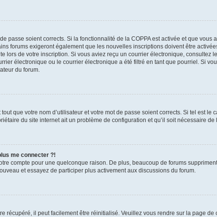
t de passe soient corrects. Si la fonctionnalité de la COPPA est activée et que vous 
ains forums exigeront également que les nouvelles inscriptions doivent être activée
te lors de votre inscription. Si vous aviez reçu un courrier électronique, consultez l
r électronique ou le courrier électronique a été filtré en tant que pourriel. Si vo
rateur du forum.
out que votre nom d’utilisateur et votre mot de passe soient corrects. Si tel est le
iétaire du site internet ait un problème de configuration et qu’il soit nécessaire de l
 plus me connecter ?!
votre compte pour une quelconque raison. De plus, beaucoup de forums suppriment pér
 nouveau et essayez de participer plus activement aux discussions du forum.
 récupéré, il peut facilement être réinitialisé. Veuillez vous rendre sur la page de