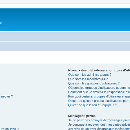
el
Niveaux des utilisateurs et groupes d’uti
Que sont les administrateurs ?
Que sont les modérateurs ?
Que sont les groupes d’utilisateurs ?
Où sont les groupes d’utilisateurs et commen
Comment puis-je devenir le responsable d’un
nnecter ?!
Pourquoi certains groupes d’utilisateurs app
Qu’est-ce qu’un « groupe d’utilisateurs par 
Qu’est-ce que le lien « L’équipe » ?
Messagerie privée
Je ne peux pas envoyer de messages privé
Je continue à recevoir des messages privés 
urs en ligne ?
J’ai reçu un courrier électronique indésirabl