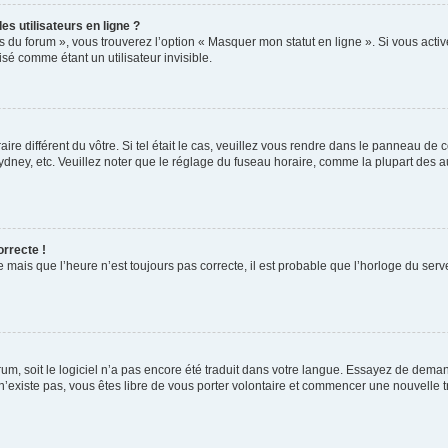
s utilisateurs en ligne ?
s du forum », vous trouverez l’option « Masquer mon statut en ligne ». Si vous activ
é comme étant un utilisateur invisible.
aire différent du vôtre. Si tel était le cas, veuillez vous rendre dans le panneau de co
ey, etc. Veuillez noter que le réglage du fuseau horaire, comme la plupart des autr
orrecte !
 mais que l’heure n’est toujours pas correcte, il est probable que l’horloge du serve
orum, soit le logiciel n’a pas encore été traduit dans votre langue. Essayez de deman
 n’existe pas, vous êtes libre de vous porter volontaire et commencer une nouvelle t