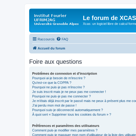
Le forum de XCAS
Xcas: un logiciel libre de calcul form
Raccourcis
FAQ
Accueil du forum
Foire aux questions
Problèmes de connexion et d’inscription
Pourquoi ai-je besoin de m’inscrire ?
Qu’est-ce que la COPPA ?
Pourquoi ne puis-je pas m’inscrire ?
Je suis inscrit mais je ne peux pas me connecter !
Pourquoi ne puis-je pas me connecter ?
Je m’étais déjà inscrit par le passé mais ne peux à présent plus me co
J’ai perdu mon mot de passe !
Pourquoi suis-je déconnecté automatiquement ?
À quoi sert « Supprimer tous les cookies du forum » ?
Préférences et paramètres des utilisateurs
Comment puis-je modifier mes paramètres ?
Comment puis-je masquer mon nom d’utilisateur de la liste des utilisate