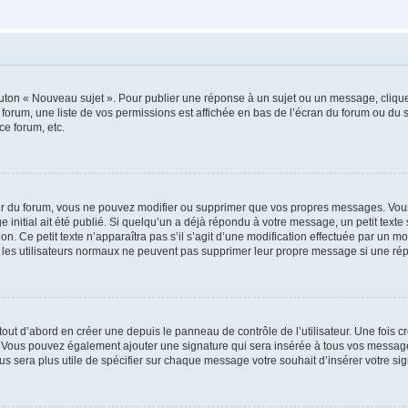
outon « Nouveau sujet ». Pour publier une réponse à un sujet ou un message, cliqu
 forum, une liste de vos permissions est affichée en bas de l’écran du forum ou du
ce forum, etc.
r du forum, vous ne pouvez modifier ou supprimer que vos propres messages. Vou
 initial ait été publié. Si quelqu’un a déjà répondu à votre message, un petit text
ion. Ce petit texte n’apparaîtra pas s’il s’agit d’une modification effectuée par un 
ue les utilisateurs normaux ne peuvent pas supprimer leur propre message si une ré
ut d’abord en créer une depuis le panneau de contrôle de l’utilisateur. Une fois c
ure. Vous pouvez également ajouter une signature qui sera insérée à tous vos mess
 vous sera plus utile de spécifier sur chaque message votre souhait d’insérer votre si