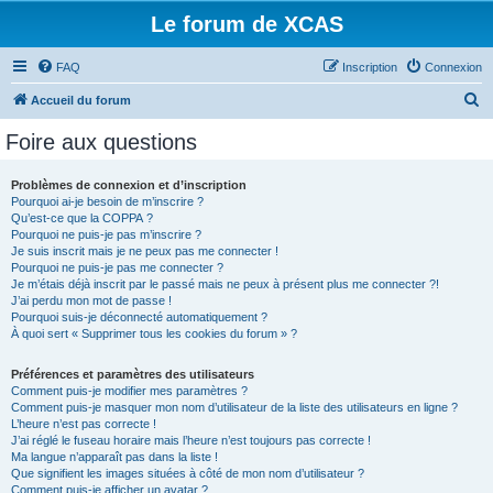
Le forum de XCAS
FAQ
Inscription
Connexion
R
Accueil du forum
e
Foire aux questions
c
h
Problèmes de connexion et d’inscription
Pourquoi ai-je besoin de m’inscrire ?
e
Qu’est-ce que la COPPA ?
r
Pourquoi ne puis-je pas m’inscrire ?
Je suis inscrit mais je ne peux pas me connecter !
c
Pourquoi ne puis-je pas me connecter ?
Je m’étais déjà inscrit par le passé mais ne peux à présent plus me connecter ?!
h
J’ai perdu mon mot de passe !
e
Pourquoi suis-je déconnecté automatiquement ?
À quoi sert « Supprimer tous les cookies du forum » ?
r
Préférences et paramètres des utilisateurs
Comment puis-je modifier mes paramètres ?
Comment puis-je masquer mon nom d’utilisateur de la liste des utilisateurs en ligne ?
L’heure n’est pas correcte !
J’ai réglé le fuseau horaire mais l’heure n’est toujours pas correcte !
Ma langue n’apparaît pas dans la liste !
Que signifient les images situées à côté de mon nom d’utilisateur ?
Comment puis-je afficher un avatar ?