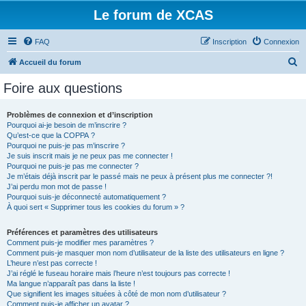
Le forum de XCAS
FAQ
Inscription
Connexion
R
Accueil du forum
e
Foire aux questions
c
h
Problèmes de connexion et d’inscription
Pourquoi ai-je besoin de m’inscrire ?
e
Qu’est-ce que la COPPA ?
r
Pourquoi ne puis-je pas m’inscrire ?
Je suis inscrit mais je ne peux pas me connecter !
c
Pourquoi ne puis-je pas me connecter ?
Je m’étais déjà inscrit par le passé mais ne peux à présent plus me connecter ?!
h
J’ai perdu mon mot de passe !
e
Pourquoi suis-je déconnecté automatiquement ?
À quoi sert « Supprimer tous les cookies du forum » ?
r
Préférences et paramètres des utilisateurs
Comment puis-je modifier mes paramètres ?
Comment puis-je masquer mon nom d’utilisateur de la liste des utilisateurs en ligne ?
L’heure n’est pas correcte !
J’ai réglé le fuseau horaire mais l’heure n’est toujours pas correcte !
Ma langue n’apparaît pas dans la liste !
Que signifient les images situées à côté de mon nom d’utilisateur ?
Comment puis-je afficher un avatar ?