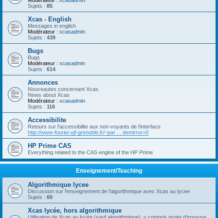
Modérateur :
xcasadmin
Sujets :
85
Xcas - English
Messages in english
Modérateur :
xcasadmin
Sujets :
439
Bugs
Bugs
Modérateur :
xcasadmin
Sujets :
614
Annonces
Nouveautes concernant Xcas.
News about Xcas
Modérateur :
xcasadmin
Sujets :
116
Accessibilite
Retours sur l'accessibilite aux non-voyants de l'interface
http://www-fourier.ujf-grenoble.fr/~par ... demirror=0
HP Prime CAS
Everything related to the CAS engine of the HP Prime
Enseignement/Teaching
Algorithmique lycee
Discussion sur l'enseignement de l'algorithmique avec Xcas au lycee
Sujets :
60
Xcas lycée, hors algorithmique
Utilisation de Xcas au lycée (sauf algorithmique), y compris projet d'epreuve