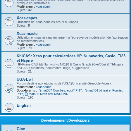
pratique en Terminale S
Modérateur :
xcasadmin
Sujets :
42
Xcas-capes
Utilisation de Xcas pour les oraux du capes.
Sujets :
5
Xcas-master
Utilisation en master (anciennement à l'épreuve de modélisation de l'agrégation
de mathématiques)
Modérateur :
xcasadmin
Sujets :
79
KhiCAS: Xcas pour calculatrices HP, Numworks, Casio, TI83
et Nspire
HP-Prime CAS && Numworks N0110 & Casio Graph 90+e/35eii & TI-Nspire
KhiCAS: Questions, documents, bugs, suggestions.
Sujets :
21
UGA-LST
Forum destiné aux étudiants de l'UGA (Université Grenoble-Alpes)
Modérateur :
xcasadmin
Sous-forums :
mat307 Courbes, eqdiff PHY
,
mat404 blineaire, Fourier,
PHY
,
mat406 Math ordi MAT&MIN
Sujets :
190
English
Developpement/Developpers
Giac