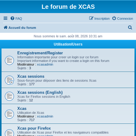
Le forum de XCAS
FAQ
Inscription
Connexion
R
Accueil du forum
e
Nous sommes le sam. août 08, 2026 10:31 am
c
Utilisation/Users
h
Enregistrement/Register
e
Information importante pour creer un login sur ce forum
Important information if you want to create a login on this forum
r
Modérateur :
xcasadmin
Sujets :
3
c
Xcas sessions
h
Sous-forum pour déposer des liens de sessions Xcas
Sujets :
177
e
Xcas sessions (English)
r
Xcas for Firefox sessions in English
Sujets :
12
Xcas
Utilisation de Xcas
Modérateur :
xcasadmin
Sujets :
717
Xcas pour Firefox
Utilisation de Xcas pour Firefox et les navigateurs compatibles