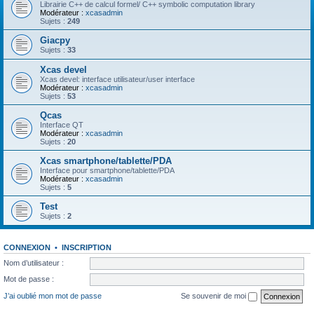
Librairie C++ de calcul formel/ C++ symbolic computation library
Modérateur :
xcasadmin
Sujets :
249
Giacpy
Sujets :
33
Xcas devel
Xcas devel: interface utilisateur/user interface
Modérateur :
xcasadmin
Sujets :
53
Qcas
Interface QT
Modérateur :
xcasadmin
Sujets :
20
Xcas smartphone/tablette/PDA
Interface pour smartphone/tablette/PDA
Modérateur :
xcasadmin
Sujets :
5
Test
Sujets :
2
CONNEXION
•
INSCRIPTION
Nom d’utilisateur :
Mot de passe :
J’ai oublié mon mot de passe
Se souvenir de moi