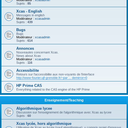
Modérateur :
xcasadmin
Sujets :
85
Xcas - English
Messages in english
Modérateur :
xcasadmin
Sujets :
439
Bugs
Bugs
Modérateur :
xcasadmin
Sujets :
614
Annonces
Nouveautes concernant Xcas.
News about Xcas
Modérateur :
xcasadmin
Sujets :
116
Accessibilite
Retours sur l'accessibilite aux non-voyants de l'interface
http://www-fourier.ujf-grenoble.fr/~par ... demirror=0
HP Prime CAS
Everything related to the CAS engine of the HP Prime
Enseignement/Teaching
Algorithmique lycee
Discussion sur l'enseignement de l'algorithmique avec Xcas au lycee
Sujets :
60
Xcas lycée, hors algorithmique
Utilisation de Xcas au lycée (sauf algorithmique), y compris projet d'epreuve