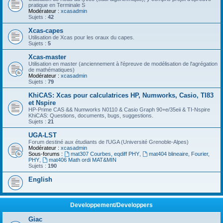
pratique en Terminale S
Modérateur :
xcasadmin
Sujets :
42
Xcas-capes
Utilisation de Xcas pour les oraux du capes.
Sujets :
5
Xcas-master
Utilisation en master (anciennement à l'épreuve de modélisation de l'agrégation
de mathématiques)
Modérateur :
xcasadmin
Sujets :
79
KhiCAS: Xcas pour calculatrices HP, Numworks, Casio, TI83
et Nspire
HP-Prime CAS && Numworks N0110 & Casio Graph 90+e/35eii & TI-Nspire
KhiCAS: Questions, documents, bugs, suggestions.
Sujets :
21
UGA-LST
Forum destiné aux étudiants de l'UGA (Université Grenoble-Alpes)
Modérateur :
xcasadmin
Sous-forums :
mat307 Courbes, eqdiff PHY
,
mat404 blineaire, Fourier,
PHY
,
mat406 Math ordi MAT&MIN
Sujets :
190
English
Developpement/Developpers
Giac