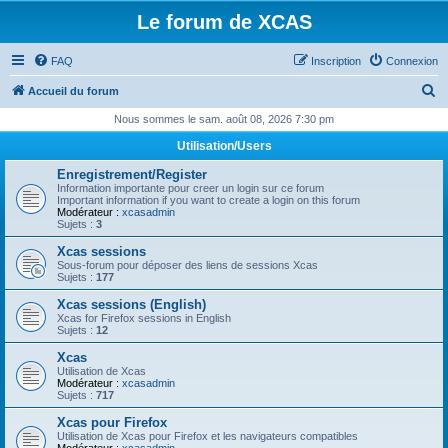
Le forum de XCAS
FAQ
Inscription
Connexion
R
Accueil du forum
e
Nous sommes le sam. août 08, 2026 7:30 pm
c
Utilisation/Users
h
Enregistrement/Register
e
Information importante pour creer un login sur ce forum
Important information if you want to create a login on this forum
r
Modérateur :
xcasadmin
Sujets :
3
c
Xcas sessions
h
Sous-forum pour déposer des liens de sessions Xcas
Sujets :
177
e
Xcas sessions (English)
r
Xcas for Firefox sessions in English
Sujets :
12
Xcas
Utilisation de Xcas
Modérateur :
xcasadmin
Sujets :
717
Xcas pour Firefox
Utilisation de Xcas pour Firefox et les navigateurs compatibles