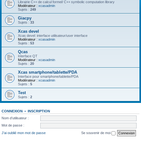
Librairie C++ de calcul formel/ C++ symbolic computation library
Modérateur :
xcasadmin
Sujets :
249
Giacpy
Sujets :
33
Xcas devel
Xcas devel: interface utilisateur/user interface
Modérateur :
xcasadmin
Sujets :
53
Qcas
Interface QT
Modérateur :
xcasadmin
Sujets :
20
Xcas smartphone/tablette/PDA
Interface pour smartphone/tablette/PDA
Modérateur :
xcasadmin
Sujets :
5
Test
Sujets :
2
CONNEXION
•
INSCRIPTION
Nom d’utilisateur :
Mot de passe :
J’ai oublié mon mot de passe
Se souvenir de moi