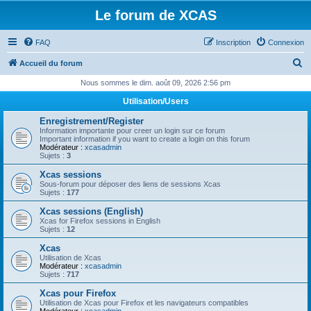
Le forum de XCAS
FAQ
Inscription
Connexion
R
Accueil du forum
e
Nous sommes le dim. août 09, 2026 2:56 pm
c
Utilisation/Users
h
Enregistrement/Register
e
Information importante pour creer un login sur ce forum
Important information if you want to create a login on this forum
r
Modérateur :
xcasadmin
Sujets :
3
c
Xcas sessions
h
Sous-forum pour déposer des liens de sessions Xcas
Sujets :
177
e
Xcas sessions (English)
r
Xcas for Firefox sessions in English
Sujets :
12
Xcas
Utilisation de Xcas
Modérateur :
xcasadmin
Sujets :
717
Xcas pour Firefox
Utilisation de Xcas pour Firefox et les navigateurs compatibles