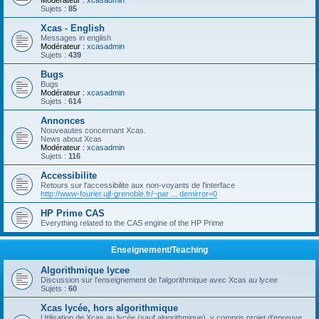
Modérateur :
xcasadmin
Sujets :
85
Xcas - English
Messages in english
Modérateur :
xcasadmin
Sujets :
439
Bugs
Bugs
Modérateur :
xcasadmin
Sujets :
614
Annonces
Nouveautes concernant Xcas.
News about Xcas
Modérateur :
xcasadmin
Sujets :
116
Accessibilite
Retours sur l'accessibilite aux non-voyants de l'interface
http://www-fourier.ujf-grenoble.fr/~par ... demirror=0
HP Prime CAS
Everything related to the CAS engine of the HP Prime
Enseignement/Teaching
Algorithmique lycee
Discussion sur l'enseignement de l'algorithmique avec Xcas au lycee
Sujets :
60
Xcas lycée, hors algorithmique
Utilisation de Xcas au lycée (sauf algorithmique), y compris projet d'epreuve