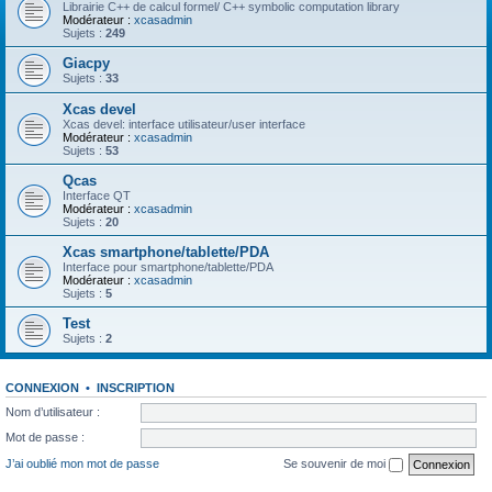
Librairie C++ de calcul formel/ C++ symbolic computation library
Modérateur :
xcasadmin
Sujets :
249
Giacpy
Sujets :
33
Xcas devel
Xcas devel: interface utilisateur/user interface
Modérateur :
xcasadmin
Sujets :
53
Qcas
Interface QT
Modérateur :
xcasadmin
Sujets :
20
Xcas smartphone/tablette/PDA
Interface pour smartphone/tablette/PDA
Modérateur :
xcasadmin
Sujets :
5
Test
Sujets :
2
CONNEXION
•
INSCRIPTION
Nom d’utilisateur :
Mot de passe :
J’ai oublié mon mot de passe
Se souvenir de moi