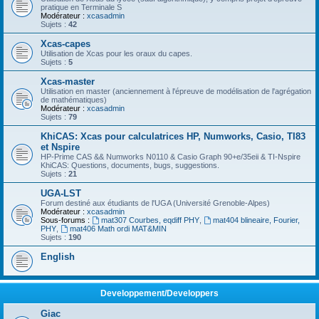
pratique en Terminale S
Modérateur :
xcasadmin
Sujets :
42
Xcas-capes
Utilisation de Xcas pour les oraux du capes.
Sujets :
5
Xcas-master
Utilisation en master (anciennement à l'épreuve de modélisation de l'agrégation
de mathématiques)
Modérateur :
xcasadmin
Sujets :
79
KhiCAS: Xcas pour calculatrices HP, Numworks, Casio, TI83
et Nspire
HP-Prime CAS && Numworks N0110 & Casio Graph 90+e/35eii & TI-Nspire
KhiCAS: Questions, documents, bugs, suggestions.
Sujets :
21
UGA-LST
Forum destiné aux étudiants de l'UGA (Université Grenoble-Alpes)
Modérateur :
xcasadmin
Sous-forums :
mat307 Courbes, eqdiff PHY
,
mat404 blineaire, Fourier,
PHY
,
mat406 Math ordi MAT&MIN
Sujets :
190
English
Developpement/Developpers
Giac