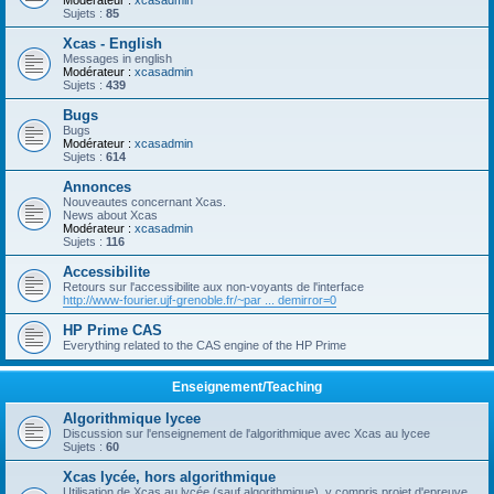
Modérateur :
xcasadmin
Sujets :
85
Xcas - English
Messages in english
Modérateur :
xcasadmin
Sujets :
439
Bugs
Bugs
Modérateur :
xcasadmin
Sujets :
614
Annonces
Nouveautes concernant Xcas.
News about Xcas
Modérateur :
xcasadmin
Sujets :
116
Accessibilite
Retours sur l'accessibilite aux non-voyants de l'interface
http://www-fourier.ujf-grenoble.fr/~par ... demirror=0
HP Prime CAS
Everything related to the CAS engine of the HP Prime
Enseignement/Teaching
Algorithmique lycee
Discussion sur l'enseignement de l'algorithmique avec Xcas au lycee
Sujets :
60
Xcas lycée, hors algorithmique
Utilisation de Xcas au lycée (sauf algorithmique), y compris projet d'epreuve