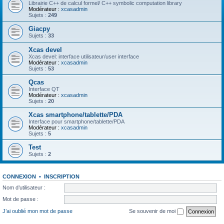
Librairie C++ de calcul formel/ C++ symbolic computation library
Modérateur :
xcasadmin
Sujets :
249
Giacpy
Sujets :
33
Xcas devel
Xcas devel: interface utilisateur/user interface
Modérateur :
xcasadmin
Sujets :
53
Qcas
Interface QT
Modérateur :
xcasadmin
Sujets :
20
Xcas smartphone/tablette/PDA
Interface pour smartphone/tablette/PDA
Modérateur :
xcasadmin
Sujets :
5
Test
Sujets :
2
CONNEXION
•
INSCRIPTION
Nom d’utilisateur :
Mot de passe :
J’ai oublié mon mot de passe
Se souvenir de moi