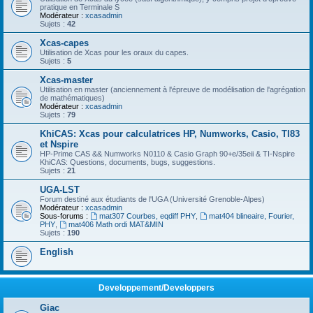
pratique en Terminale S
Modérateur :
xcasadmin
Sujets :
42
Xcas-capes
Utilisation de Xcas pour les oraux du capes.
Sujets :
5
Xcas-master
Utilisation en master (anciennement à l'épreuve de modélisation de l'agrégation
de mathématiques)
Modérateur :
xcasadmin
Sujets :
79
KhiCAS: Xcas pour calculatrices HP, Numworks, Casio, TI83
et Nspire
HP-Prime CAS && Numworks N0110 & Casio Graph 90+e/35eii & TI-Nspire
KhiCAS: Questions, documents, bugs, suggestions.
Sujets :
21
UGA-LST
Forum destiné aux étudiants de l'UGA (Université Grenoble-Alpes)
Modérateur :
xcasadmin
Sous-forums :
mat307 Courbes, eqdiff PHY
,
mat404 blineaire, Fourier,
PHY
,
mat406 Math ordi MAT&MIN
Sujets :
190
English
Developpement/Developpers
Giac