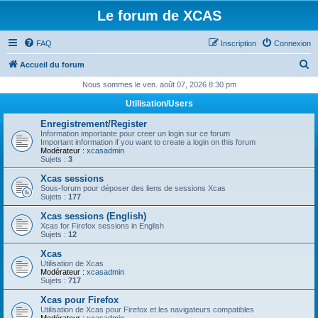
Le forum de XCAS
FAQ
Inscription
Connexion
R
Accueil du forum
e
Nous sommes le ven. août 07, 2026 8:30 pm
c
Utilisation/Users
h
Enregistrement/Register
e
Information importante pour creer un login sur ce forum
Important information if you want to create a login on this forum
r
Modérateur :
xcasadmin
Sujets :
3
c
Xcas sessions
h
Sous-forum pour déposer des liens de sessions Xcas
Sujets :
177
e
Xcas sessions (English)
r
Xcas for Firefox sessions in English
Sujets :
12
Xcas
Utilisation de Xcas
Modérateur :
xcasadmin
Sujets :
717
Xcas pour Firefox
Utilisation de Xcas pour Firefox et les navigateurs compatibles