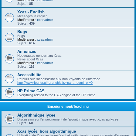
Modérateur :
xcasadmin
Sujets :
85
Xcas - English
Messages in english
Modérateur :
xcasadmin
Sujets :
439
Bugs
Bugs
Modérateur :
xcasadmin
Sujets :
614
Annonces
Nouveautes concernant Xcas.
News about Xcas
Modérateur :
xcasadmin
Sujets :
116
Accessibilite
Retours sur l'accessibilite aux non-voyants de l'interface
http://www-fourier.ujf-grenoble.fr/~par ... demirror=0
HP Prime CAS
Everything related to the CAS engine of the HP Prime
Enseignement/Teaching
Algorithmique lycee
Discussion sur l'enseignement de l'algorithmique avec Xcas au lycee
Sujets :
60
Xcas lycée, hors algorithmique
Utilisation de Xcas au lycée (sauf algorithmique), y compris projet d'epreuve