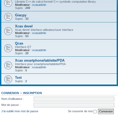
Librairie C++ de calcul formel/ C++ symbolic computation library
Modérateur :
xcasadmin
Sujets :
249
Giacpy
Sujets :
33
Xcas devel
Xcas devel: interface utilisateur/user interface
Modérateur :
xcasadmin
Sujets :
53
Qcas
Interface QT
Modérateur :
xcasadmin
Sujets :
20
Xcas smartphone/tablette/PDA
Interface pour smartphone/tablette/PDA
Modérateur :
xcasadmin
Sujets :
5
Test
Sujets :
2
CONNEXION
•
INSCRIPTION
Nom d’utilisateur :
Mot de passe :
J’ai oublié mon mot de passe
Se souvenir de moi