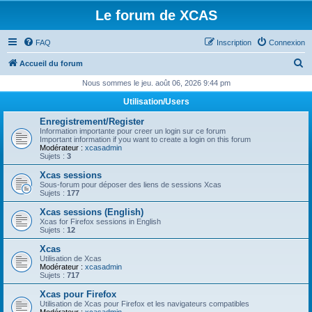
Le forum de XCAS
FAQ
Inscription
Connexion
R
Accueil du forum
e
Nous sommes le jeu. août 06, 2026 9:44 pm
c
Utilisation/Users
h
Enregistrement/Register
e
Information importante pour creer un login sur ce forum
Important information if you want to create a login on this forum
r
Modérateur :
xcasadmin
Sujets :
3
c
Xcas sessions
h
Sous-forum pour déposer des liens de sessions Xcas
Sujets :
177
e
Xcas sessions (English)
r
Xcas for Firefox sessions in English
Sujets :
12
Xcas
Utilisation de Xcas
Modérateur :
xcasadmin
Sujets :
717
Xcas pour Firefox
Utilisation de Xcas pour Firefox et les navigateurs compatibles