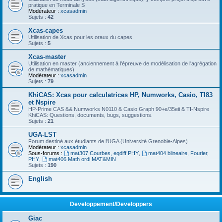
pratique en Terminale S
Modérateur :
xcasadmin
Sujets :
42
Xcas-capes
Utilisation de Xcas pour les oraux du capes.
Sujets :
5
Xcas-master
Utilisation en master (anciennement à l'épreuve de modélisation de l'agrégation
de mathématiques)
Modérateur :
xcasadmin
Sujets :
79
KhiCAS: Xcas pour calculatrices HP, Numworks, Casio, TI83
et Nspire
HP-Prime CAS && Numworks N0110 & Casio Graph 90+e/35eii & TI-Nspire
KhiCAS: Questions, documents, bugs, suggestions.
Sujets :
21
UGA-LST
Forum destiné aux étudiants de l'UGA (Université Grenoble-Alpes)
Modérateur :
xcasadmin
Sous-forums :
mat307 Courbes, eqdiff PHY
,
mat404 blineaire, Fourier,
PHY
,
mat406 Math ordi MAT&MIN
Sujets :
190
English
Developpement/Developpers
Giac