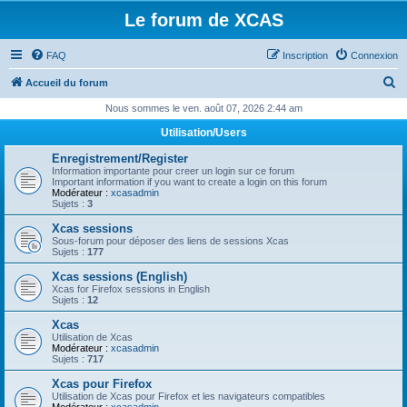
Le forum de XCAS
FAQ
Inscription
Connexion
R
Accueil du forum
e
Nous sommes le ven. août 07, 2026 2:44 am
c
Utilisation/Users
h
Enregistrement/Register
e
Information importante pour creer un login sur ce forum
Important information if you want to create a login on this forum
r
Modérateur :
xcasadmin
Sujets :
3
c
Xcas sessions
h
Sous-forum pour déposer des liens de sessions Xcas
Sujets :
177
e
Xcas sessions (English)
r
Xcas for Firefox sessions in English
Sujets :
12
Xcas
Utilisation de Xcas
Modérateur :
xcasadmin
Sujets :
717
Xcas pour Firefox
Utilisation de Xcas pour Firefox et les navigateurs compatibles