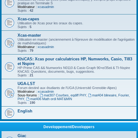
pratique en Terminale S
Modérateur :
xcasadmin
Sujets :
42
Xcas-capes
Utilisation de Xcas pour les oraux du capes.
Sujets :
5
Xcas-master
Utilisation en master (anciennement à l'épreuve de modélisation de l'agrégation
de mathématiques)
Modérateur :
xcasadmin
Sujets :
79
KhiCAS: Xcas pour calculatrices HP, Numworks, Casio, TI83
et Nspire
HP-Prime CAS && Numworks N0110 & Casio Graph 90+e/35eii & TI-Nspire
KhiCAS: Questions, documents, bugs, suggestions.
Sujets :
21
UGA-LST
Forum destiné aux étudiants de l'UGA (Université Grenoble-Alpes)
Modérateur :
xcasadmin
Sous-forums :
mat307 Courbes, eqdiff PHY
,
mat404 blineaire, Fourier,
PHY
,
mat406 Math ordi MAT&MIN
Sujets :
190
English
Developpement/Developpers
Giac