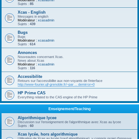
Modérateur :
xcasadmin
Sujets :
85
Xcas - English
Messages in english
Modérateur :
xcasadmin
Sujets :
439
Bugs
Bugs
Modérateur :
xcasadmin
Sujets :
614
Annonces
Nouveautes concernant Xcas.
News about Xcas
Modérateur :
xcasadmin
Sujets :
116
Accessibilite
Retours sur l'accessibilite aux non-voyants de l'interface
http://www-fourier.ujf-grenoble.fr/~par ... demirror=0
HP Prime CAS
Everything related to the CAS engine of the HP Prime
Enseignement/Teaching
Algorithmique lycee
Discussion sur l'enseignement de l'algorithmique avec Xcas au lycee
Sujets :
60
Xcas lycée, hors algorithmique
Utilisation de Xcas au lycée (sauf algorithmique), y compris projet d'epreuve