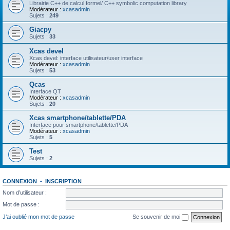
Librairie C++ de calcul formel/ C++ symbolic computation library
Modérateur :
xcasadmin
Sujets :
249
Giacpy
Sujets :
33
Xcas devel
Xcas devel: interface utilisateur/user interface
Modérateur :
xcasadmin
Sujets :
53
Qcas
Interface QT
Modérateur :
xcasadmin
Sujets :
20
Xcas smartphone/tablette/PDA
Interface pour smartphone/tablette/PDA
Modérateur :
xcasadmin
Sujets :
5
Test
Sujets :
2
CONNEXION
•
INSCRIPTION
Nom d’utilisateur :
Mot de passe :
J’ai oublié mon mot de passe
Se souvenir de moi