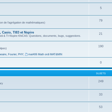
5
79
ion de l'agrégation de mathématiques)
 Casio, TI83 et Nspire
21
 & TI-Nspire KhiCAS: Questions, documents, bugs, suggestions.
190
Alpes)
neaire, Fourier, PHY
,
mat406 Math ordi MAT&MIN
0
SUJETS
249
ary
33
53