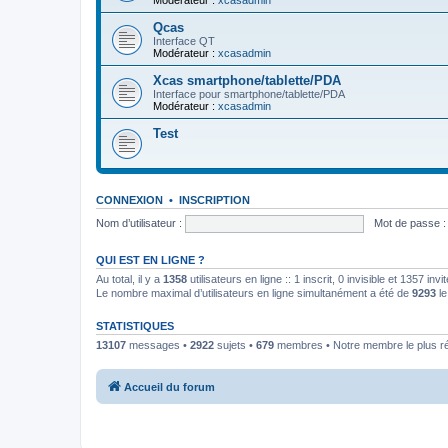
Modérateur :
xcasadmin
Qcas
Interface QT
Modérateur :
xcasadmin
Xcas smartphone/tablette/PDA
Interface pour smartphone/tablette/PDA
Modérateur :
xcasadmin
Test
CONNEXION
•
INSCRIPTION
Nom d’utilisateur :
Mot de passe :
QUI EST EN LIGNE ?
Au total, il y a
1358
utilisateurs en ligne :: 1 inscrit, 0 invisible et 1357 in
Le nombre maximal d’utilisateurs en ligne simultanément a été de
9293
le
STATISTIQUES
13107
messages •
2922
sujets •
679
membres • Notre membre le plus r
Accueil du forum