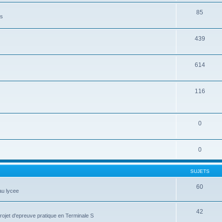
85
es
439
614
116
0
0
SUJETS
60
au lycee
42
projet d'epreuve pratique en Terminale S