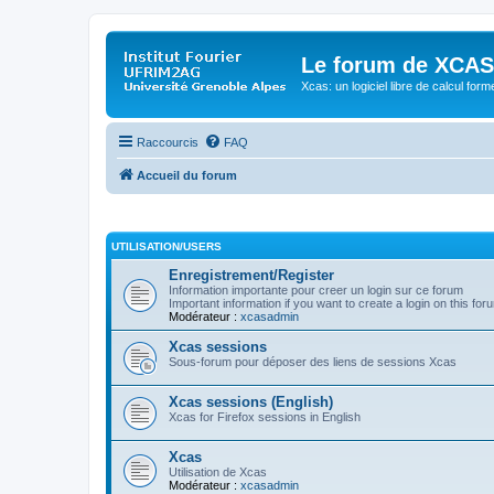
Le forum de XCAS
Xcas: un logiciel libre de calcul form
Raccourcis
FAQ
Accueil du forum
UTILISATION/USERS
Enregistrement/Register
Information importante pour creer un login sur ce forum
Important information if you want to create a login on this for
Modérateur :
xcasadmin
Xcas sessions
Sous-forum pour déposer des liens de sessions Xcas
Xcas sessions (English)
Xcas for Firefox sessions in English
Xcas
Utilisation de Xcas
Modérateur :
xcasadmin