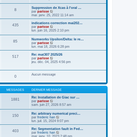
a
t
n
g
e
s
Suppression de Xcas à l'oral …
e
r
8
u
C
par
parisse
l
l
o
mar. janv. 25, 2022 11:14 am
e
t
n
d
e
s
indications correction mai202…
e
r
435
u
C
par
parisse
r
l
l
o
lun. juin 16, 2025 2:10 pm
n
e
t
n
i
d
e
s
e
e
Numworks Upsilon/Delta: le re…
r
85
u
r
r
C
par
parisse
l
l
m
n
o
lun. mai 18, 2026 6:28 pm
e
t
e
i
n
d
e
s
e
s
Re: mat307 2025/26
e
r
517
s
r
u
C
par
parisse
r
l
a
m
l
o
jeu. déc. 04, 2025 4:56 pm
n
e
g
e
t
n
i
d
e
s
e
s
e
e
s
r
u
r
r
Aucun message
a
l
0
l
m
n
g
e
t
e
i
e
d
e
s
e
e
r
s
r
MESSAGES
DERNIER MESSAGE
r
l
a
m
n
e
g
e
Re: Installation de Giac sur …
i
d
1881
e
s
C
par
parisse
e
e
s
o
sam. juin 27, 2026 8:57 am
r
r
a
n
m
n
g
s
e
i
Re: arbitrary numerical preci…
e
150
u
s
e
C
par
frederic han
l
s
r
o
lun. juil. 15, 2024 9:07 pm
t
a
m
n
e
g
e
s
Re: Segmentation fault in Fed…
r
403
e
s
u
C
par
frederic han
l
s
l
o
mar. janv. 10, 2023 2:48 pm