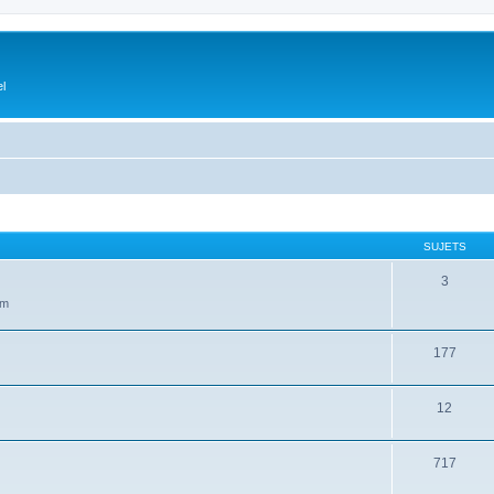
el
SUJETS
3
um
177
12
717