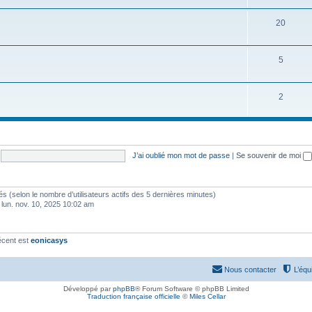
20
5
2
J’ai oublié mon mot de passe
|
Se souvenir de moi
vités (selon le nombre d’utilisateurs actifs des 5 dernières minutes)
 lun. nov. 10, 2025 10:02 am
écent est
eonicasys
Nous contacter
L’équ
Développé par
phpBB
® Forum Software © phpBB Limited
Traduction française officielle
©
Miles Cellar