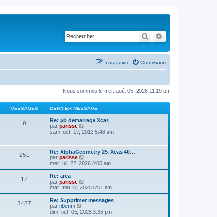
Rechercher
Recherche avancé
Inscription
Connexion
Nous sommes le mer. août 05, 2026 11:19 pm
MESSAGES
DERNIER MESSAGE
Re: pb demarrage Xcas
9
C
par
parisse
o
sam. oct. 19, 2013 5:48 am
n
s
u
Re: AlphaGeometry 25, Xcas 40…
251
l
C
par
parisse
t
o
mer. juil. 22, 2026 8:05 am
e
n
r
s
Re: area
l
17
u
C
par
parisse
e
l
o
mar. mai 27, 2025 5:01 am
d
t
n
e
e
s
Re: Supprimer messages
r
3487
r
u
C
par
nbenm
n
l
l
o
dim. oct. 05, 2025 3:35 pm
i
e
t