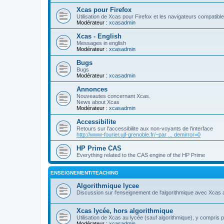
Xcas pour Firefox
Utilisation de Xcas pour Firefox et les navigateurs compatibl
Modérateur :
xcasadmin
Xcas - English
Messages in english
Modérateur :
xcasadmin
Bugs
Bugs
Modérateur :
xcasadmin
Annonces
Nouveautes concernant Xcas.
News about Xcas
Modérateur :
xcasadmin
Accessibilite
Retours sur l'accessibilite aux non-voyants de l'interface
http://www-fourier.ujf-grenoble.fr/~par ... demirror=0
HP Prime CAS
Everything related to the CAS engine of the HP Prime
ENSEIGNEMENT/TEACHING
Algorithmique lycee
Discussion sur l'enseignement de l'algorithmique avec Xcas 
Xcas lycée, hors algorithmique
Utilisation de Xcas au lycée (sauf algorithmique), y compris 
Modérateur :
xcasadmin