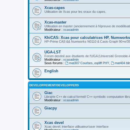
Xcas-capes
Utilisation de Xcas pour les oraux du capes.
Xcas-master
Utilisation en master (anciennement à l'épreuve de modélisat
Modérateur :
xcasadmin
KhiCAS: Xcas pour calculatrices HP, Numworks,
HP-Prime CAS && Numworks N0110 & Casio Graph 90+e/35eii
UGA-LST
Forum destiné aux étudiants de l'UGA (Université Grenoble-
Modérateur :
xcasadmin
Sous-forums :
mat307 Courbes, eqdiff PHY
,
mat404 bli
English
DEVELOPPEMENT/DEVELOPPERS
Giac
Librairie C++ de calcul formel/ C++ symbolic computation libr
Modérateur :
xcasadmin
Giacpy
Xcas devel
Xcas devel: interface utilisateur/user interface