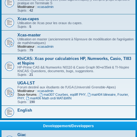
pratique en Terminale S
Modérateur :
xcasadmin
Sujets :
42
Xcas-capes
Utilisation de Xcas pour les oraux du capes.
Sujets :
5
Xcas-master
Utilisation en master (anciennement à l'épreuve de modélisation de l'agrégation
de mathématiques)
Modérateur :
xcasadmin
Sujets :
79
KhiCAS: Xcas pour calculatrices HP, Numworks, Casio, TI83
et Nspire
HP-Prime CAS && Numworks N0110 & Casio Graph 90+e/35eii & TI-Nspire
KhiCAS: Questions, documents, bugs, suggestions.
Sujets :
21
UGA-LST
Forum destiné aux étudiants de l'UGA (Université Grenoble-Alpes)
Modérateur :
xcasadmin
Sous-forums :
mat307 Courbes, eqdiff PHY
,
mat404 blineaire, Fourier,
PHY
,
mat406 Math ordi MAT&MIN
Sujets :
190
English
Developpement/Developpers
Giac