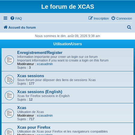
Le forum de XCAS
FAQ
Inscription
Connexion
R
Accueil du forum
e
Nous sommes le dim. août 09, 2026 9:38 am
c
Utilisation/Users
h
Enregistrement/Register
e
Information importante pour creer un login sur ce forum
Important information if you want to create a login on this forum
r
Modérateur :
xcasadmin
Sujets :
3
c
Xcas sessions
h
Sous-forum pour déposer des liens de sessions Xcas
Sujets :
177
e
Xcas sessions (English)
r
Xcas for Firefox sessions in English
Sujets :
12
Xcas
Utilisation de Xcas
Modérateur :
xcasadmin
Sujets :
717
Xcas pour Firefox
Utilisation de Xcas pour Firefox et les navigateurs compatibles