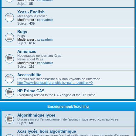
Modérateur :
xcasadmin
Sujets :
85
Xcas - English
Messages in english
Modérateur :
xcasadmin
Sujets :
439
Bugs
Bugs
Modérateur :
xcasadmin
Sujets :
614
Annonces
Nouveautes concernant Xcas.
News about Xcas
Modérateur :
xcasadmin
Sujets :
116
Accessibilite
Retours sur l'accessibilite aux non-voyants de l'interface
http://www-fourier.ujf-grenoble.fr/~par ... demirror=0
HP Prime CAS
Everything related to the CAS engine of the HP Prime
Enseignement/Teaching
Algorithmique lycee
Discussion sur l'enseignement de l'algorithmique avec Xcas au lycee
Sujets :
60
Xcas lycée, hors algorithmique
Utilisation de Xcas au lycée (sauf algorithmique), y compris projet d'epreuve