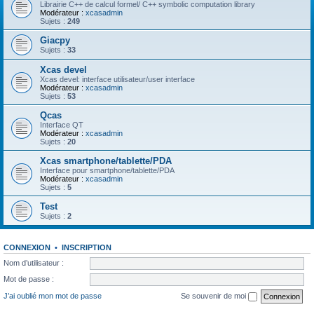
Librairie C++ de calcul formel/ C++ symbolic computation library
Modérateur :
xcasadmin
Sujets :
249
Giacpy
Sujets :
33
Xcas devel
Xcas devel: interface utilisateur/user interface
Modérateur :
xcasadmin
Sujets :
53
Qcas
Interface QT
Modérateur :
xcasadmin
Sujets :
20
Xcas smartphone/tablette/PDA
Interface pour smartphone/tablette/PDA
Modérateur :
xcasadmin
Sujets :
5
Test
Sujets :
2
CONNEXION
•
INSCRIPTION
Nom d’utilisateur :
Mot de passe :
J’ai oublié mon mot de passe
Se souvenir de moi