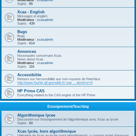
Modérateur :
xcasadmin
Sujets :
85
Xcas - English
Messages in english
Modérateur :
xcasadmin
Sujets :
439
Bugs
Bugs
Modérateur :
xcasadmin
Sujets :
614
Annonces
Nouveautes concernant Xcas.
News about Xcas
Modérateur :
xcasadmin
Sujets :
116
Accessibilite
Retours sur l'accessibilite aux non-voyants de l'interface
http://www-fourier.ujf-grenoble.fr/~par ... demirror=0
HP Prime CAS
Everything related to the CAS engine of the HP Prime
Enseignement/Teaching
Algorithmique lycee
Discussion sur l'enseignement de l'algorithmique avec Xcas au lycee
Sujets :
60
Xcas lycée, hors algorithmique
Utilisation de Xcas au lycée (sauf algorithmique), y compris projet d'epreuve