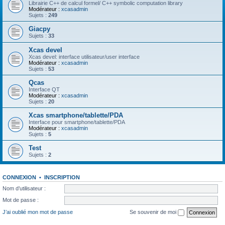
Librairie C++ de calcul formel/ C++ symbolic computation library
Modérateur :
xcasadmin
Sujets :
249
Giacpy
Sujets :
33
Xcas devel
Xcas devel: interface utilisateur/user interface
Modérateur :
xcasadmin
Sujets :
53
Qcas
Interface QT
Modérateur :
xcasadmin
Sujets :
20
Xcas smartphone/tablette/PDA
Interface pour smartphone/tablette/PDA
Modérateur :
xcasadmin
Sujets :
5
Test
Sujets :
2
CONNEXION
•
INSCRIPTION
Nom d’utilisateur :
Mot de passe :
J’ai oublié mon mot de passe
Se souvenir de moi