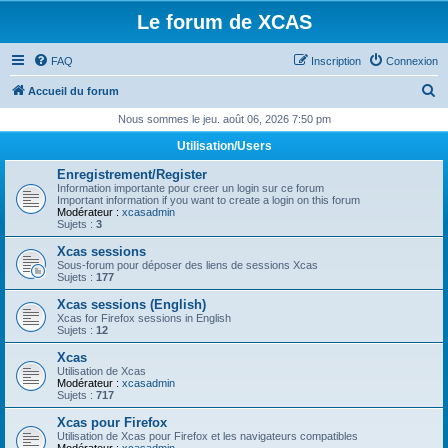
Le forum de XCAS
FAQ
Inscription
Connexion
R
Accueil du forum
e
Nous sommes le jeu. août 06, 2026 7:50 pm
c
Utilisation/Users
h
Enregistrement/Register
e
Information importante pour creer un login sur ce forum
Important information if you want to create a login on this forum
r
Modérateur :
xcasadmin
Sujets :
3
c
Xcas sessions
h
Sous-forum pour déposer des liens de sessions Xcas
Sujets :
177
e
Xcas sessions (English)
r
Xcas for Firefox sessions in English
Sujets :
12
Xcas
Utilisation de Xcas
Modérateur :
xcasadmin
Sujets :
717
Xcas pour Firefox
Utilisation de Xcas pour Firefox et les navigateurs compatibles