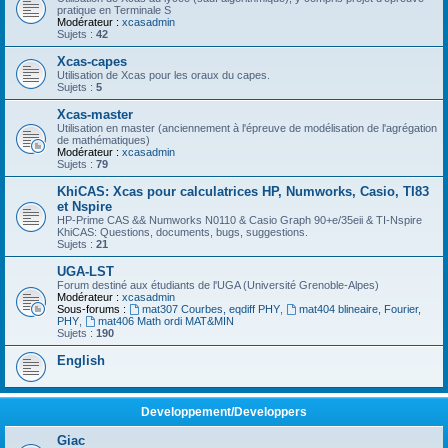
pratique en Terminale S
Modérateur :
xcasadmin
Sujets :
42
Xcas-capes
Utilisation de Xcas pour les oraux du capes.
Sujets :
5
Xcas-master
Utilisation en master (anciennement à l'épreuve de modélisation de l'agrégation
de mathématiques)
Modérateur :
xcasadmin
Sujets :
79
KhiCAS: Xcas pour calculatrices HP, Numworks, Casio, TI83
et Nspire
HP-Prime CAS && Numworks N0110 & Casio Graph 90+e/35eii & TI-Nspire
KhiCAS: Questions, documents, bugs, suggestions.
Sujets :
21
UGA-LST
Forum destiné aux étudiants de l'UGA (Université Grenoble-Alpes)
Modérateur :
xcasadmin
Sous-forums :
mat307 Courbes, eqdiff PHY
,
mat404 blineaire, Fourier,
PHY
,
mat406 Math ordi MAT&MIN
Sujets :
190
English
Developpement/Developpers
Giac