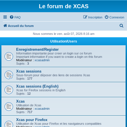
Le forum de XCAS
FAQ
Inscription
Connexion
R
Accueil du forum
e
Nous sommes le ven. août 07, 2026 8:16 am
c
Utilisation/Users
h
Enregistrement/Register
e
Information importante pour creer un login sur ce forum
Important information if you want to create a login on this forum
r
Modérateur :
xcasadmin
Sujets :
3
c
Xcas sessions
h
Sous-forum pour déposer des liens de sessions Xcas
Sujets :
177
e
Xcas sessions (English)
r
Xcas for Firefox sessions in English
Sujets :
12
Xcas
Utilisation de Xcas
Modérateur :
xcasadmin
Sujets :
717
Xcas pour Firefox
Utilisation de Xcas pour Firefox et les navigateurs compatibles