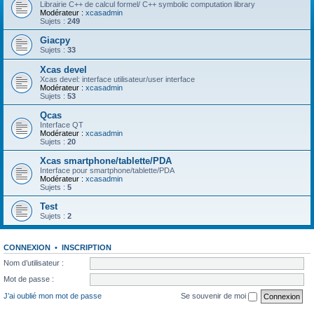
Librairie C++ de calcul formel/ C++ symbolic computation library
Modérateur :
xcasadmin
Sujets :
249
Giacpy
Sujets :
33
Xcas devel
Xcas devel: interface utilisateur/user interface
Modérateur :
xcasadmin
Sujets :
53
Qcas
Interface QT
Modérateur :
xcasadmin
Sujets :
20
Xcas smartphone/tablette/PDA
Interface pour smartphone/tablette/PDA
Modérateur :
xcasadmin
Sujets :
5
Test
Sujets :
2
CONNEXION
•
INSCRIPTION
Nom d’utilisateur :
Mot de passe :
J’ai oublié mon mot de passe
Se souvenir de moi