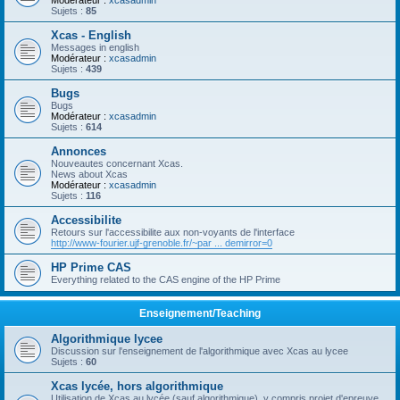
Modérateur :
xcasadmin
Sujets :
85
Xcas - English
Messages in english
Modérateur :
xcasadmin
Sujets :
439
Bugs
Bugs
Modérateur :
xcasadmin
Sujets :
614
Annonces
Nouveautes concernant Xcas.
News about Xcas
Modérateur :
xcasadmin
Sujets :
116
Accessibilite
Retours sur l'accessibilite aux non-voyants de l'interface
http://www-fourier.ujf-grenoble.fr/~par ... demirror=0
HP Prime CAS
Everything related to the CAS engine of the HP Prime
Enseignement/Teaching
Algorithmique lycee
Discussion sur l'enseignement de l'algorithmique avec Xcas au lycee
Sujets :
60
Xcas lycée, hors algorithmique
Utilisation de Xcas au lycée (sauf algorithmique), y compris projet d'epreuve