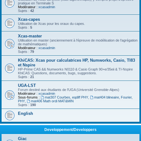
pratique en Terminale S
Modérateur :
xcasadmin
Sujets :
42
Xcas-capes
Utilisation de Xcas pour les oraux du capes.
Sujets :
5
Xcas-master
Utilisation en master (anciennement à l'épreuve de modélisation de l'agrégation
de mathématiques)
Modérateur :
xcasadmin
Sujets :
79
KhiCAS: Xcas pour calculatrices HP, Numworks, Casio, TI83
et Nspire
HP-Prime CAS && Numworks N0110 & Casio Graph 90+e/35eii & TI-Nspire
KhiCAS: Questions, documents, bugs, suggestions.
Sujets :
21
UGA-LST
Forum destiné aux étudiants de l'UGA (Université Grenoble-Alpes)
Modérateur :
xcasadmin
Sous-forums :
mat307 Courbes, eqdiff PHY
,
mat404 blineaire, Fourier,
PHY
,
mat406 Math ordi MAT&MIN
Sujets :
190
English
Developpement/Developpers
Giac