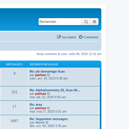
Rechercher
Recherche avancé
Inscription
Connexion
Nous sommes le sam. août 08, 2026 11:31 am
MESSAGES
DERNIER MESSAGE
Re: pb demarrage Xcas
9
C
par
parisse
o
sam. oct. 19, 2013 5:48 am
n
s
u
Re: AlphaGeometry 25, Xcas 40…
251
l
C
par
parisse
t
o
mer. juil. 22, 2026 8:05 am
e
n
r
s
Re: area
l
17
u
C
par
parisse
e
l
o
mar. mai 27, 2025 5:01 am
d
t
n
e
e
s
Re: Supprimer messages
r
3487
r
u
C
par
nbenm
n
l
l
o
dim. oct. 05, 2025 3:35 pm
i
e
t