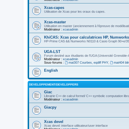
Xcas-capes
Utilisation de Xcas pour les oraux du capes.
Xcas-master
Utilisation en master (anciennement à l'épreuve de modélisat
Modérateur :
xcasadmin
KhiCAS: Xcas pour calculatrices HP, Numworks,
HP-Prime CAS && Numworks N0110 & Casio Graph 90+e/35eii
UGA-LST
Forum destiné aux étudiants de l'UGA (Université Grenoble-
Modérateur :
xcasadmin
Sous-forums :
mat307 Courbes, eqdiff PHY
,
mat404 bli
English
DEVELOPPEMENT/DEVELOPPERS
Giac
Librairie C++ de calcul formel/ C++ symbolic computation libr
Modérateur :
xcasadmin
Giacpy
Xcas devel
Xcas devel: interface utilisateur/user interface