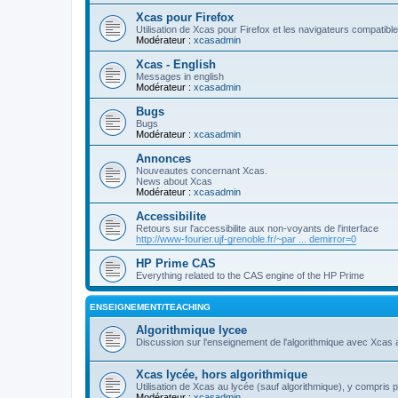
Xcas pour Firefox
Utilisation de Xcas pour Firefox et les navigateurs compatibl
Modérateur :
xcasadmin
Xcas - English
Messages in english
Modérateur :
xcasadmin
Bugs
Bugs
Modérateur :
xcasadmin
Annonces
Nouveautes concernant Xcas.
News about Xcas
Modérateur :
xcasadmin
Accessibilite
Retours sur l'accessibilite aux non-voyants de l'interface
http://www-fourier.ujf-grenoble.fr/~par ... demirror=0
HP Prime CAS
Everything related to the CAS engine of the HP Prime
ENSEIGNEMENT/TEACHING
Algorithmique lycee
Discussion sur l'enseignement de l'algorithmique avec Xcas 
Xcas lycée, hors algorithmique
Utilisation de Xcas au lycée (sauf algorithmique), y compris 
Modérateur :
xcasadmin