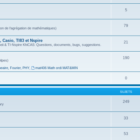
5
79
ion de l'agrégation de mathématiques)
 Casio, TI83 et Nspire
21
 & TI-Nspire KhiCAS: Questions, documents, bugs, suggestions.
190
Alpes)
neaire, Fourier, PHY
,
mat406 Math ordi MAT&MIN
0
SUJETS
249
ary
33
53