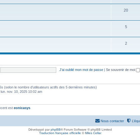
20
5
2
J’ai oublié mon mot de passe
|
Se souvenir de moi
vités (selon le nombre d’utilisateurs actifs des 5 dernières minutes)
 lun. nov. 10, 2025 10:02 am
écent est
eonicasys
Nous contacter
L’équ
Développé par
phpBB
® Forum Software © phpBB Limited
Traduction française officielle
©
Miles Cellar