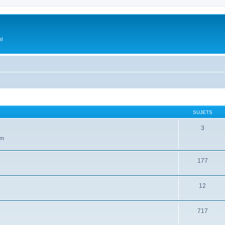
el
SUJETS
3
um
177
12
717