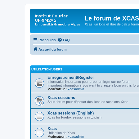
Le forum de XCAS
Xcas: un logiciel libre de calcul form
Raccourcis
FAQ
Accueil du forum
UTILISATION/USERS
Enregistrement/Register
Information importante pour creer un login sur ce forum
Important information if you want to create a login on this for
Modérateur :
xcasadmin
Xcas sessions
Sous-forum pour déposer des liens de sessions Xcas
Xcas sessions (English)
Xcas for Firefox sessions in English
Xcas
Utilisation de Xcas
Modérateur :
xcasadmin