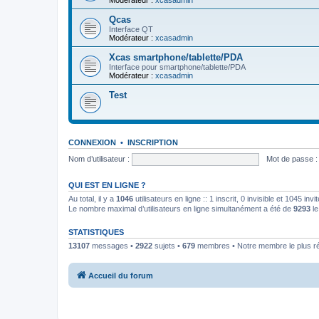
Modérateur :
xcasadmin
Qcas
Interface QT
Modérateur :
xcasadmin
Xcas smartphone/tablette/PDA
Interface pour smartphone/tablette/PDA
Modérateur :
xcasadmin
Test
CONNEXION
•
INSCRIPTION
Nom d’utilisateur :
Mot de passe :
QUI EST EN LIGNE ?
Au total, il y a
1046
utilisateurs en ligne :: 1 inscrit, 0 invisible et 1045 in
Le nombre maximal d’utilisateurs en ligne simultanément a été de
9293
le
STATISTIQUES
13107
messages •
2922
sujets •
679
membres • Notre membre le plus r
Accueil du forum