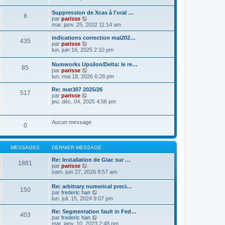
a
t
n
g
e
s
Suppression de Xcas à l'oral …
e
r
8
u
C
par
parisse
l
l
o
mar. janv. 25, 2022 11:14 am
e
t
n
d
e
s
indications correction mai202…
e
r
435
u
C
par
parisse
r
l
l
o
lun. juin 16, 2025 2:10 pm
n
e
t
n
i
d
e
s
e
e
Numworks Upsilon/Delta: le re…
r
85
u
r
r
C
par
parisse
l
l
m
n
o
lun. mai 18, 2026 6:28 pm
e
t
e
i
n
d
e
s
e
s
Re: mat307 2025/26
e
r
517
s
r
u
C
par
parisse
r
l
a
m
l
o
jeu. déc. 04, 2025 4:56 pm
n
e
g
e
t
n
i
d
e
s
e
s
e
e
s
r
u
r
r
Aucun message
a
l
0
l
m
n
g
e
t
e
i
e
d
e
s
e
e
r
s
r
MESSAGES
DERNIER MESSAGE
r
l
a
m
n
e
g
e
Re: Installation de Giac sur …
i
d
1881
e
s
C
par
parisse
e
e
s
o
sam. juin 27, 2026 8:57 am
r
r
a
n
m
n
g
s
e
i
Re: arbitrary numerical preci…
e
150
u
s
e
C
par
frederic han
l
s
r
o
lun. juil. 15, 2024 9:07 pm
t
a
m
n
e
g
e
s
Re: Segmentation fault in Fed…
r
403
e
s
u
C
par
frederic han
l
s
l
o
mar. janv. 10, 2023 2:48 pm