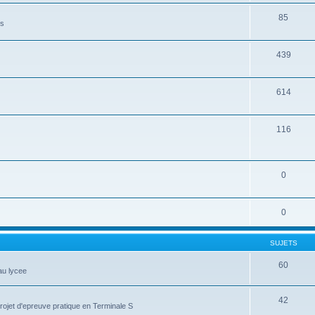
85
es
439
614
116
0
0
SUJETS
60
au lycee
42
projet d'epreuve pratique en Terminale S