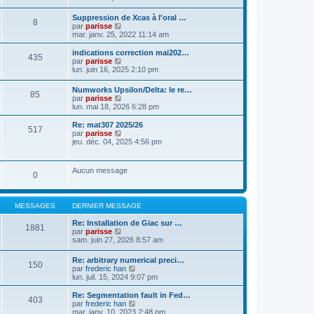
a
t
n
g
e
s
Suppression de Xcas à l'oral …
e
r
8
u
C
par
parisse
l
l
o
mar. janv. 25, 2022 11:14 am
e
t
n
d
e
s
indications correction mai202…
e
r
435
u
C
par
parisse
r
l
l
o
lun. juin 16, 2025 2:10 pm
n
e
t
n
i
d
e
s
e
e
Numworks Upsilon/Delta: le re…
r
85
u
r
r
C
par
parisse
l
l
m
n
o
lun. mai 18, 2026 6:28 pm
e
t
e
i
n
d
e
s
e
s
Re: mat307 2025/26
e
r
517
s
r
u
C
par
parisse
r
l
a
m
l
o
jeu. déc. 04, 2025 4:56 pm
n
e
g
e
t
n
i
d
e
s
e
s
e
e
s
r
u
r
r
Aucun message
a
l
0
l
m
n
g
e
t
e
i
e
d
e
s
e
e
r
s
r
MESSAGES
DERNIER MESSAGE
r
l
a
m
n
e
g
e
Re: Installation de Giac sur …
i
d
1881
e
s
C
par
parisse
e
e
s
o
sam. juin 27, 2026 8:57 am
r
r
a
n
m
n
g
s
e
i
Re: arbitrary numerical preci…
e
150
u
s
e
C
par
frederic han
l
s
r
o
lun. juil. 15, 2024 9:07 pm
t
a
m
n
e
g
e
s
Re: Segmentation fault in Fed…
r
403
e
s
u
C
par
frederic han
l
s
l
o
mar. janv. 10, 2023 2:48 pm