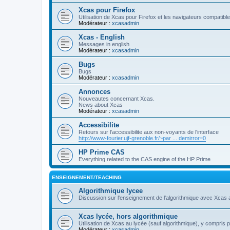
Xcas pour Firefox
Utilisation de Xcas pour Firefox et les navigateurs compatibl
Modérateur :
xcasadmin
Xcas - English
Messages in english
Modérateur :
xcasadmin
Bugs
Bugs
Modérateur :
xcasadmin
Annonces
Nouveautes concernant Xcas.
News about Xcas
Modérateur :
xcasadmin
Accessibilite
Retours sur l'accessibilite aux non-voyants de l'interface
http://www-fourier.ujf-grenoble.fr/~par ... demirror=0
HP Prime CAS
Everything related to the CAS engine of the HP Prime
ENSEIGNEMENT/TEACHING
Algorithmique lycee
Discussion sur l'enseignement de l'algorithmique avec Xcas 
Xcas lycée, hors algorithmique
Utilisation de Xcas au lycée (sauf algorithmique), y compris 
Modérateur :
xcasadmin