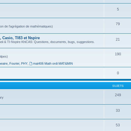
5
79
ion de l'agrégation de mathématiques)
 Casio, TI83 et Nspire
21
 & TI-Nspire KhiCAS: Questions, documents, bugs, suggestions.
190
Alpes)
neaire, Fourier, PHY
,
mat406 Math ordi MAT&MIN
0
SUJETS
249
ary
33
53