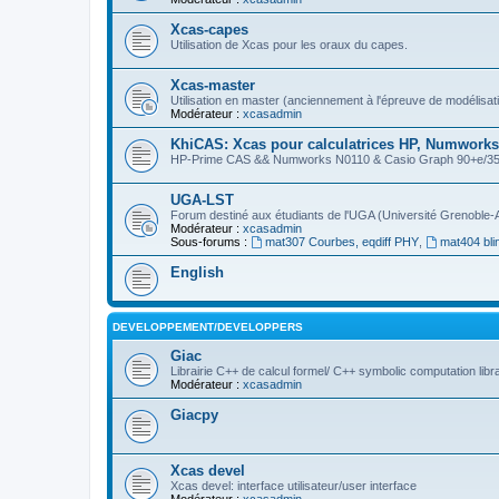
Xcas-capes
Utilisation de Xcas pour les oraux du capes.
Xcas-master
Utilisation en master (anciennement à l'épreuve de modélisat
Modérateur :
xcasadmin
KhiCAS: Xcas pour calculatrices HP, Numworks,
HP-Prime CAS && Numworks N0110 & Casio Graph 90+e/35eii
UGA-LST
Forum destiné aux étudiants de l'UGA (Université Grenoble-
Modérateur :
xcasadmin
Sous-forums :
mat307 Courbes, eqdiff PHY
,
mat404 bli
English
DEVELOPPEMENT/DEVELOPPERS
Giac
Librairie C++ de calcul formel/ C++ symbolic computation libr
Modérateur :
xcasadmin
Giacpy
Xcas devel
Xcas devel: interface utilisateur/user interface