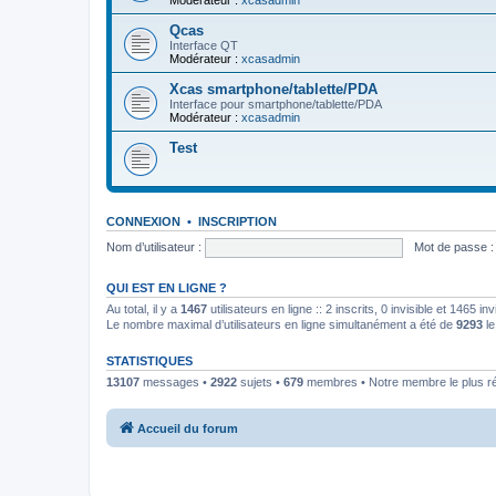
Modérateur :
xcasadmin
Qcas
Interface QT
Modérateur :
xcasadmin
Xcas smartphone/tablette/PDA
Interface pour smartphone/tablette/PDA
Modérateur :
xcasadmin
Test
CONNEXION
•
INSCRIPTION
Nom d’utilisateur :
Mot de passe :
QUI EST EN LIGNE ?
Au total, il y a
1467
utilisateurs en ligne :: 2 inscrits, 0 invisible et 1465 
Le nombre maximal d’utilisateurs en ligne simultanément a été de
9293
le
STATISTIQUES
13107
messages •
2922
sujets •
679
membres • Notre membre le plus r
Accueil du forum