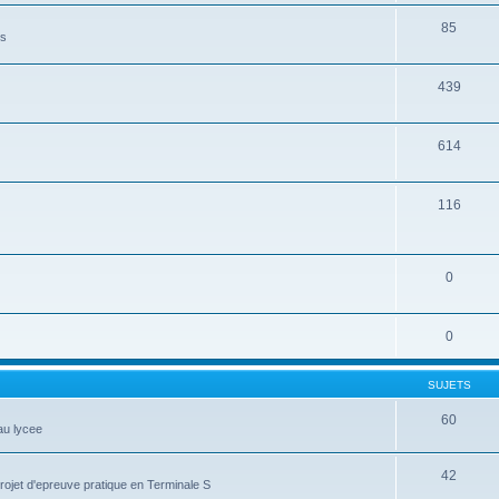
85
es
439
614
116
0
0
SUJETS
60
au lycee
42
projet d'epreuve pratique en Terminale S