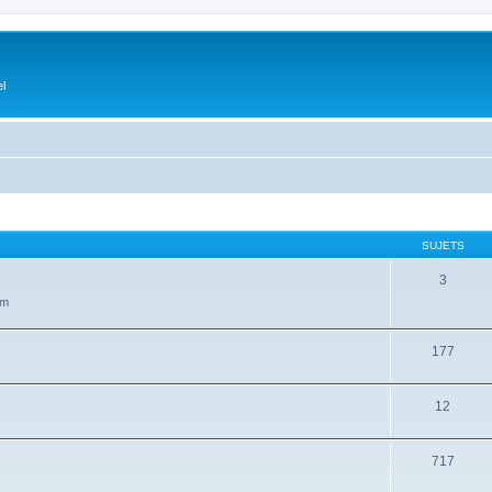
el
SUJETS
3
um
177
12
717