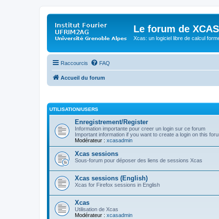
Le forum de XCAS
Xcas: un logiciel libre de calcul form
Raccourcis
FAQ
Accueil du forum
UTILISATION/USERS
Enregistrement/Register
Information importante pour creer un login sur ce forum
Important information if you want to create a login on this for
Modérateur :
xcasadmin
Xcas sessions
Sous-forum pour déposer des liens de sessions Xcas
Xcas sessions (English)
Xcas for Firefox sessions in English
Xcas
Utilisation de Xcas
Modérateur :
xcasadmin