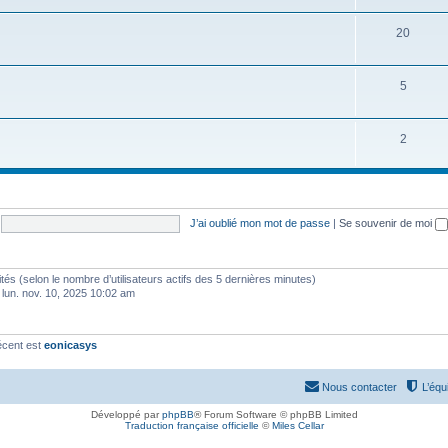
20
5
2
J’ai oublié mon mot de passe
|
Se souvenir de moi
invités (selon le nombre d’utilisateurs actifs des 5 dernières minutes)
 lun. nov. 10, 2025 10:02 am
écent est
eonicasys
Nous contacter
L’équ
Développé par
phpBB
® Forum Software © phpBB Limited
Traduction française officielle
©
Miles Cellar