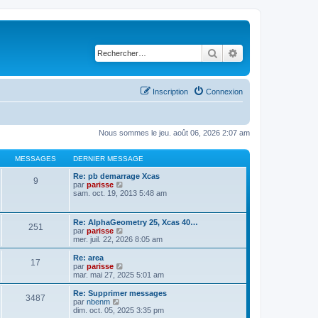
Rechercher
Recherche avancé
Inscription
Connexion
Nous sommes le jeu. août 06, 2026 2:07 am
MESSAGES
DERNIER MESSAGE
Re: pb demarrage Xcas
9
C
par
parisse
o
sam. oct. 19, 2013 5:48 am
n
s
u
Re: AlphaGeometry 25, Xcas 40…
251
l
C
par
parisse
t
o
mer. juil. 22, 2026 8:05 am
e
n
r
s
Re: area
l
17
u
C
par
parisse
e
l
o
mar. mai 27, 2025 5:01 am
d
t
n
e
e
s
Re: Supprimer messages
r
3487
r
u
C
par
nbenm
n
l
l
o
dim. oct. 05, 2025 3:35 pm
i
e
t