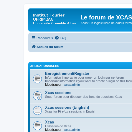
Le forum de XCAS
Xcas: un logiciel libre de calcul form
Raccourcis
FAQ
Accueil du forum
UTILISATION/USERS
Enregistrement/Register
Information importante pour creer un login sur ce forum
Important information if you want to create a login on this for
Modérateur :
xcasadmin
Xcas sessions
Sous-forum pour déposer des liens de sessions Xcas
Xcas sessions (English)
Xcas for Firefox sessions in English
Xcas
Utilisation de Xcas
Modérateur :
xcasadmin