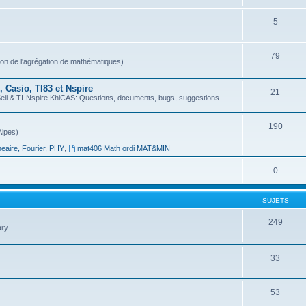
5
79
ion de l'agrégation de mathématiques)
 Casio, TI83 et Nspire
21
 & TI-Nspire KhiCAS: Questions, documents, bugs, suggestions.
190
Alpes)
neaire, Fourier, PHY
,
mat406 Math ordi MAT&MIN
0
SUJETS
249
ary
33
53