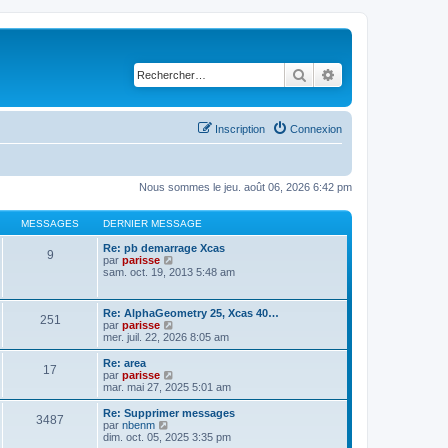
Rechercher
Recherche avancé
Inscription
Connexion
Nous sommes le jeu. août 06, 2026 6:42 pm
MESSAGES
DERNIER MESSAGE
Re: pb demarrage Xcas
9
C
par
parisse
o
sam. oct. 19, 2013 5:48 am
n
s
u
Re: AlphaGeometry 25, Xcas 40…
251
l
C
par
parisse
t
o
mer. juil. 22, 2026 8:05 am
e
n
r
s
Re: area
l
17
u
C
par
parisse
e
l
o
mar. mai 27, 2025 5:01 am
d
t
n
e
e
s
Re: Supprimer messages
r
3487
r
u
C
par
nbenm
n
l
l
o
dim. oct. 05, 2025 3:35 pm
i
e
t