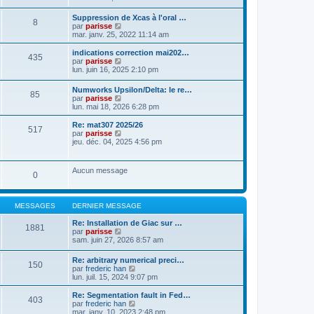
a
t
n
g
e
s
Suppression de Xcas à l'oral …
e
r
8
u
C
par
parisse
l
l
o
mar. janv. 25, 2022 11:14 am
e
t
n
d
e
s
indications correction mai202…
e
r
435
u
C
par
parisse
r
l
l
o
lun. juin 16, 2025 2:10 pm
n
e
t
n
i
d
e
s
e
e
Numworks Upsilon/Delta: le re…
r
85
u
r
r
C
par
parisse
l
l
m
n
o
lun. mai 18, 2026 6:28 pm
e
t
e
i
n
d
e
s
e
s
Re: mat307 2025/26
e
r
517
s
r
u
C
par
parisse
r
l
a
m
l
o
jeu. déc. 04, 2025 4:56 pm
n
e
g
e
t
n
i
d
e
s
e
s
e
e
s
r
u
r
r
Aucun message
a
l
0
l
m
n
g
e
t
e
i
e
d
e
s
e
e
r
s
r
MESSAGES
DERNIER MESSAGE
r
l
a
m
n
e
g
e
Re: Installation de Giac sur …
i
d
1881
e
s
C
par
parisse
e
e
s
o
sam. juin 27, 2026 8:57 am
r
r
a
n
m
n
g
s
e
i
Re: arbitrary numerical preci…
e
150
u
s
e
C
par
frederic han
l
s
r
o
lun. juil. 15, 2024 9:07 pm
t
a
m
n
e
g
e
s
Re: Segmentation fault in Fed…
r
403
e
s
u
C
par
frederic han
l
s
l
o
mar. janv. 10, 2023 2:48 pm