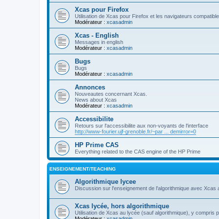
Xcas pour Firefox
Utilisation de Xcas pour Firefox et les navigateurs compatibl
Modérateur :
xcasadmin
Xcas - English
Messages in english
Modérateur :
xcasadmin
Bugs
Bugs
Modérateur :
xcasadmin
Annonces
Nouveautes concernant Xcas.
News about Xcas
Modérateur :
xcasadmin
Accessibilite
Retours sur l'accessibilite aux non-voyants de l'interface
http://www-fourier.ujf-grenoble.fr/~par ... demirror=0
HP Prime CAS
Everything related to the CAS engine of the HP Prime
ENSEIGNEMENT/TEACHING
Algorithmique lycee
Discussion sur l'enseignement de l'algorithmique avec Xcas 
Xcas lycée, hors algorithmique
Utilisation de Xcas au lycée (sauf algorithmique), y compris 
Modérateur :
xcasadmin