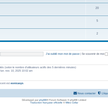
20
5
2
J’ai oublié mon mot de passe
|
Se souvenir de moi
invités (selon le nombre d’utilisateurs actifs des 5 dernières minutes)
 lun. nov. 10, 2025 10:02 am
écent est
eonicasys
Nous contacter
L’équ
Développé par
phpBB
® Forum Software © phpBB Limited
Traduction française officielle
©
Miles Cellar