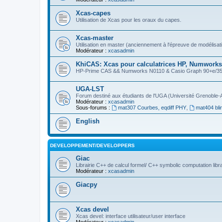
Xcas-capes
Utilisation de Xcas pour les oraux du capes.
Xcas-master
Utilisation en master (anciennement à l'épreuve de modélisat
Modérateur :
xcasadmin
KhiCAS: Xcas pour calculatrices HP, Numworks,
HP-Prime CAS && Numworks N0110 & Casio Graph 90+e/35eii
UGA-LST
Forum destiné aux étudiants de l'UGA (Université Grenoble-
Modérateur :
xcasadmin
Sous-forums :
mat307 Courbes, eqdiff PHY
,
mat404 bli
English
DEVELOPPEMENT/DEVELOPPERS
Giac
Librairie C++ de calcul formel/ C++ symbolic computation libr
Modérateur :
xcasadmin
Giacpy
Xcas devel
Xcas devel: interface utilisateur/user interface