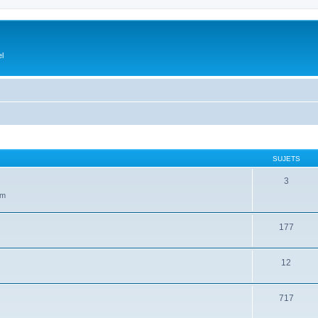
el
SUJETS
3
um
177
12
717