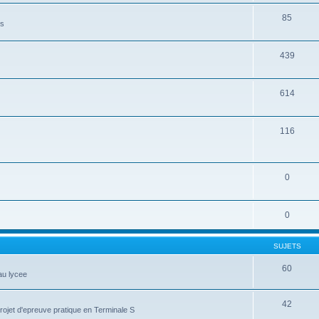
85
es
439
614
116
0
0
SUJETS
60
au lycee
42
projet d'epreuve pratique en Terminale S