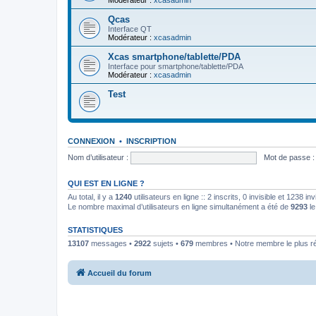
Modérateur :
xcasadmin
Qcas
Interface QT
Modérateur :
xcasadmin
Xcas smartphone/tablette/PDA
Interface pour smartphone/tablette/PDA
Modérateur :
xcasadmin
Test
CONNEXION
•
INSCRIPTION
Nom d’utilisateur :
Mot de passe :
QUI EST EN LIGNE ?
Au total, il y a
1240
utilisateurs en ligne :: 2 inscrits, 0 invisible et 1238 
Le nombre maximal d’utilisateurs en ligne simultanément a été de
9293
le
STATISTIQUES
13107
messages •
2922
sujets •
679
membres • Notre membre le plus r
Accueil du forum