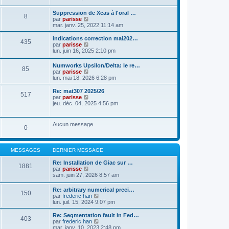
a
t
n
g
e
s
Suppression de Xcas à l'oral …
e
r
8
u
C
par
parisse
l
l
o
mar. janv. 25, 2022 11:14 am
e
t
n
d
e
s
indications correction mai202…
e
r
435
u
C
par
parisse
r
l
l
o
lun. juin 16, 2025 2:10 pm
n
e
t
n
i
d
e
s
e
e
Numworks Upsilon/Delta: le re…
r
85
u
r
r
C
par
parisse
l
l
m
n
o
lun. mai 18, 2026 6:28 pm
e
t
e
i
n
d
e
s
e
s
Re: mat307 2025/26
e
r
517
s
r
u
C
par
parisse
r
l
a
m
l
o
jeu. déc. 04, 2025 4:56 pm
n
e
g
e
t
n
i
d
e
s
e
s
e
e
s
r
u
r
r
Aucun message
a
l
0
l
m
n
g
e
t
e
i
e
d
e
s
e
e
r
s
r
MESSAGES
DERNIER MESSAGE
r
l
a
m
n
e
g
e
Re: Installation de Giac sur …
i
d
1881
e
s
C
par
parisse
e
e
s
o
sam. juin 27, 2026 8:57 am
r
r
a
n
m
n
g
s
e
i
Re: arbitrary numerical preci…
e
150
u
s
e
C
par
frederic han
l
s
r
o
lun. juil. 15, 2024 9:07 pm
t
a
m
n
e
g
e
s
Re: Segmentation fault in Fed…
r
403
e
s
u
C
par
frederic han
l
s
l
o
mar. janv. 10, 2023 2:48 pm