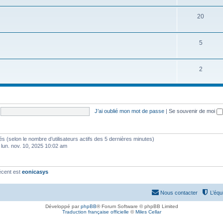
20
5
2
J’ai oublié mon mot de passe
|
Se souvenir de moi
vités (selon le nombre d’utilisateurs actifs des 5 dernières minutes)
 lun. nov. 10, 2025 10:02 am
écent est
eonicasys
Nous contacter
L’équ
Développé par
phpBB
® Forum Software © phpBB Limited
Traduction française officielle
©
Miles Cellar