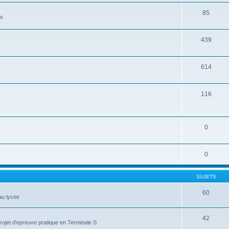
85
es
439
614
116
0
0
SUJETS
60
au lycee
42
projet d'epreuve pratique en Terminale S