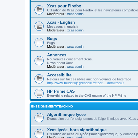
Xcas pour Firefox
Utilisation de Xcas pour Firefox et les navigateurs compatibl
Modérateur :
xcasadmin
Xcas - English
Messages in english
Modérateur :
xcasadmin
Bugs
Bugs
Modérateur :
xcasadmin
Annonces
Nouveautes concernant Xcas.
News about Xcas
Modérateur :
xcasadmin
Accessibilite
Retours sur l'accessibilite aux non-voyants de l'interface
http://www-fourier.ujf-grenoble.fr/~par ... demirror=0
HP Prime CAS
Everything related to the CAS engine of the HP Prime
ENSEIGNEMENT/TEACHING
Algorithmique lycee
Discussion sur l'enseignement de l'algorithmique avec Xcas 
Xcas lycée, hors algorithmique
Utilisation de Xcas au lycée (sauf algorithmique), y compris 
Modérateur :
xcasadmin