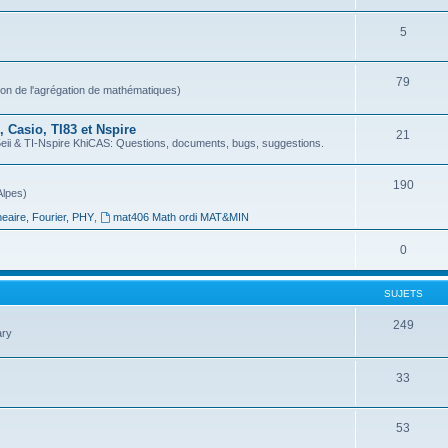
5
79
ion de l'agrégation de mathématiques)
 Casio, TI83 et Nspire
21
 & TI-Nspire KhiCAS: Questions, documents, bugs, suggestions.
190
Alpes)
neaire, Fourier, PHY
,
mat406 Math ordi MAT&MIN
0
SUJETS
249
ary
33
53