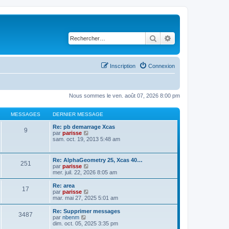
Rechercher
Recherche avancé
Inscription
Connexion
Nous sommes le ven. août 07, 2026 8:00 pm
MESSAGES
DERNIER MESSAGE
Re: pb demarrage Xcas
9
C
par
parisse
o
sam. oct. 19, 2013 5:48 am
n
s
u
Re: AlphaGeometry 25, Xcas 40…
251
l
C
par
parisse
t
o
mer. juil. 22, 2026 8:05 am
e
n
r
s
Re: area
l
17
u
C
par
parisse
e
l
o
mar. mai 27, 2025 5:01 am
d
t
n
e
e
s
Re: Supprimer messages
r
3487
r
u
C
par
nbenm
n
l
l
o
dim. oct. 05, 2025 3:35 pm
i
e
t