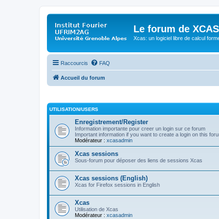
Le forum de XCAS
Xcas: un logiciel libre de calcul form
Raccourcis
FAQ
Accueil du forum
UTILISATION/USERS
Enregistrement/Register
Information importante pour creer un login sur ce forum
Important information if you want to create a login on this for
Modérateur :
xcasadmin
Xcas sessions
Sous-forum pour déposer des liens de sessions Xcas
Xcas sessions (English)
Xcas for Firefox sessions in English
Xcas
Utilisation de Xcas
Modérateur :
xcasadmin