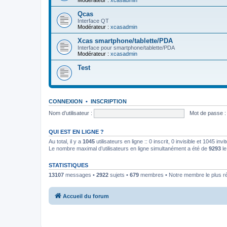
Modérateur :
xcasadmin
Qcas
Interface QT
Modérateur :
xcasadmin
Xcas smartphone/tablette/PDA
Interface pour smartphone/tablette/PDA
Modérateur :
xcasadmin
Test
CONNEXION
•
INSCRIPTION
Nom d’utilisateur :
Mot de passe :
QUI EST EN LIGNE ?
Au total, il y a
1045
utilisateurs en ligne :: 0 inscrit, 0 invisible et 1045 in
Le nombre maximal d’utilisateurs en ligne simultanément a été de
9293
le
STATISTIQUES
13107
messages •
2922
sujets •
679
membres • Notre membre le plus r
Accueil du forum