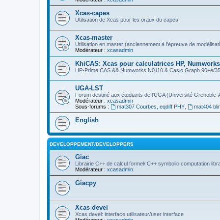
Xcas-capes
Utilisation de Xcas pour les oraux du capes.
Xcas-master
Utilisation en master (anciennement à l'épreuve de modélisat
Modérateur :
xcasadmin
KhiCAS: Xcas pour calculatrices HP, Numworks,
HP-Prime CAS && Numworks N0110 & Casio Graph 90+e/35eii
UGA-LST
Forum destiné aux étudiants de l'UGA (Université Grenoble-
Modérateur :
xcasadmin
Sous-forums :
mat307 Courbes, eqdiff PHY
,
mat404 bli
English
DEVELOPPEMENT/DEVELOPPERS
Giac
Librairie C++ de calcul formel/ C++ symbolic computation libr
Modérateur :
xcasadmin
Giacpy
Xcas devel
Xcas devel: interface utilisateur/user interface