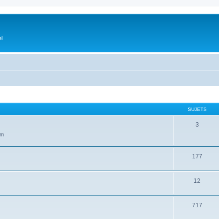
el
SUJETS
3
um
177
12
717